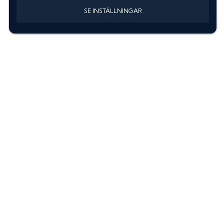
SE INSTÄLLNINGAR
Information
Sök färgkod m. regnummer
Guide: Välj rätt produkter
Hitta färgkod på bilen
Treskiktsfärg
Instruktioner lackstift
allanyanser.se
Kontakta oss
Om oss