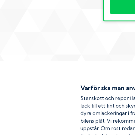
Varför ska man anv
Stenskott och repor i la
lack till ett fint och s
dyra omlackeringar i fr
bilens plåt. Vi rekom
uppstår. Om rost redan h