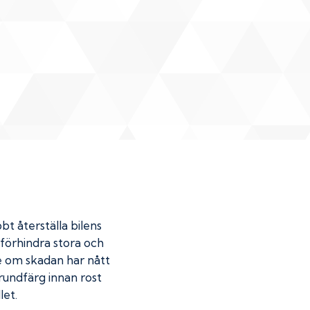
bt återställa bilens
u förhindra stora och
de om skadan har nått
undfärg innan rost
let.