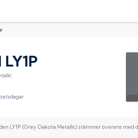
1p
d
LY1P
allic
rbetsdagar
oden
LY1P
(
Grey Dakota Metallic
) stämmer överens med 