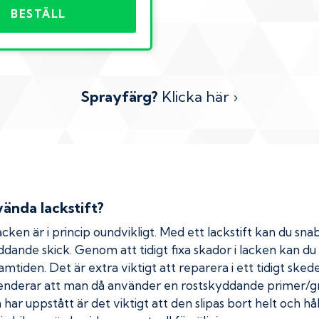
BESTÄLL
Sprayfärg?
Klicka här ›
ända lackstift?
cken är i princip oundvikligt. Med ett lackstift kan du snab
kyddande skick. Genom att tidigt fixa skador i lacken kan d
amtiden. Det är extra viktigt att reparera i ett tidigt ske
menderar att man då använder en rostskyddande primer/gr
ar uppstått är det viktigt att den slipas bort helt och hål