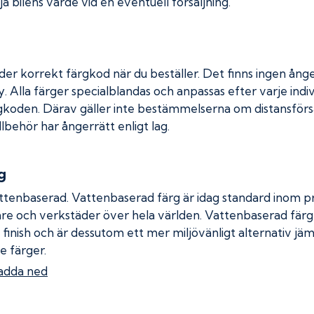
a bilens värde vid en eventuell försäljning.
der korrekt färgkod när du beställer. Det finns ingen ånge
. Alla färger specialblandas och anpassas efter varje indiv
gkoden. Därav gäller inte bestämmelserna om distansförsäl
llbehör har ångerrätt enligt lag.
g
ttenbaserad. Vattenbaserad färg är idag standard inom pro
re och verkstäder över hela världen. Vattenbaserad fär
 finish och är dessutom ett mer miljövänligt alternativ jä
e färger.
adda ned