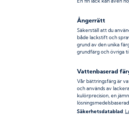
En fin lack kan även höj
Ångerrätt
Säkerställ att du använ
både lackstift och spray
grund av den unika fär
grundfärg och övriga ti
Vattenbaserad fär
Vår bättringsfärg är va
och används av lackera
kulörprecision, en jämn
lösningsmedelsbaserad
Säkerhetsdatablad
:
L