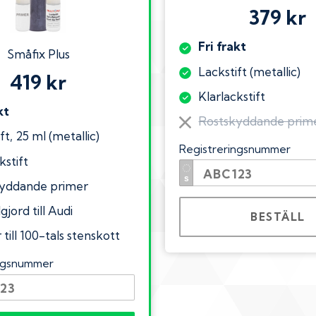
379 kr
Fri frakt
Småfix Plus
Lackstift (metallic)
419 kr
Klarlackstift
kt
Rostskyddande prim
ft, 25 ml (metallic)
Registreringsnummer
kstift
yddande primer
gjord till Audi
BESTÄLL
till 100-tals stenskott
ingsnummer