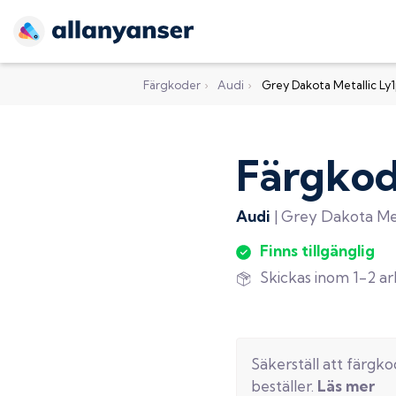
Färgkoder
›
Audi
›
Grey Dakota Metallic Ly
Färgko
Audi
|
Grey Dakota Met
Finns tillgänglig
Skickas inom 1-2 a
Säkerställ att färgk
beställer.
Läs mer