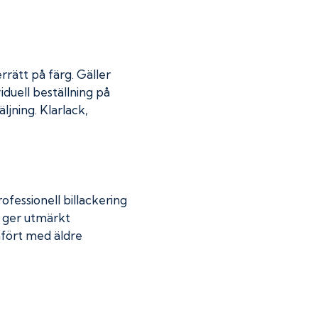
rrätt på färg. Gäller
iduell beställning på
jning. Klarlack,
fessionell billackering
g ger utmärkt
mfört med äldre