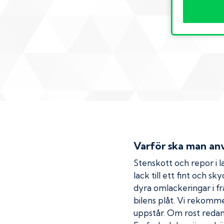
Varför ska man anv
Stenskott och repor i la
lack till ett fint och s
dyra omlackeringar i fr
bilens plåt. Vi rekom
uppstår. Om rost redan h