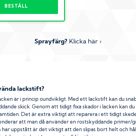
BESTÄLL
Sprayfärg?
Klicka här ›
ända lackstift?
cken är i princip oundvikligt. Med ett lackstift kan du snab
kyddande skick. Genom att tidigt fixa skador i lacken kan d
amtiden. Det är extra viktigt att reparera i ett tidigt ske
menderar att man då använder en rostskyddande primer/gr
ar uppstått är det viktigt att den slipas bort helt och hål