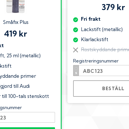
379 kr
Fri frakt
Småfix Plus
Lackstift (metallic)
419 kr
Klarlackstift
kt
Rostskyddande prim
ft, 25 ml (metallic)
Registreringsnummer
kstift
yddande primer
gjord till Audi
BESTÄLL
till 100-tals stenskott
ingsnummer