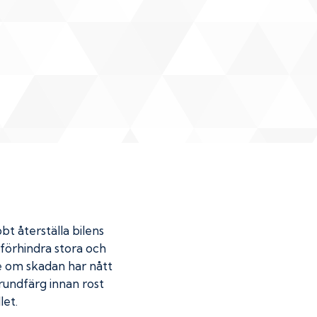
bt återställa bilens
u förhindra stora och
de om skadan har nått
undfärg innan rost
let.