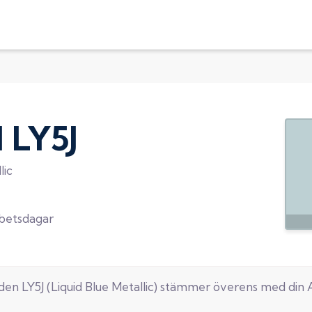
d
LY5J
lic
rbetsdagar
oden
LY5J
(
Liquid Blue Metallic
) stämmer överens med din