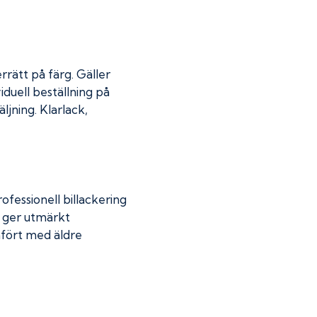
rrätt på färg. Gäller
iduell beställning på
jning. Klarlack,
fessionell billackering
g ger utmärkt
mfört med äldre