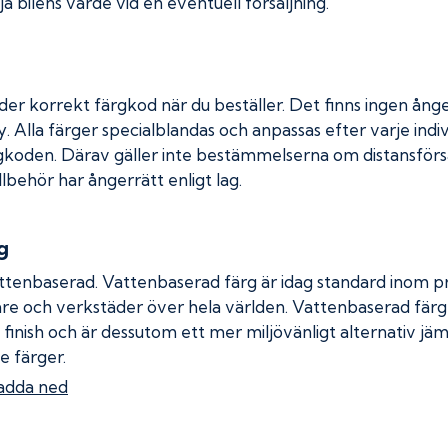
a bilens värde vid en eventuell försäljning.
der korrekt färgkod när du beställer. Det finns ingen ånge
. Alla färger specialblandas och anpassas efter varje indiv
gkoden. Därav gäller inte bestämmelserna om distansförsäl
llbehör har ångerrätt enligt lag.
g
ttenbaserad. Vattenbaserad färg är idag standard inom pro
re och verkstäder över hela världen. Vattenbaserad fär
 finish och är dessutom ett mer miljövänligt alternativ jä
e färger.
adda ned