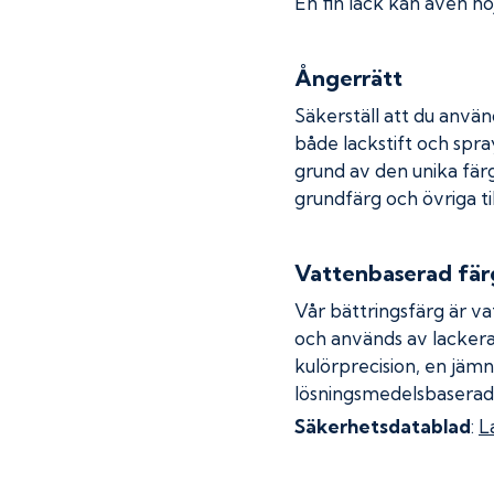
En fin lack kan även höj
Ångerrätt
Säkerställ att du använ
både lackstift och spray
grund av den unika fär
grundfärg och övriga ti
Vattenbaserad fär
Vår bättringsfärg är va
och används av lackera
kulörprecision, en jämn
lösningsmedelsbaserad
Säkerhetsdatablad
:
L