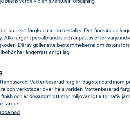
a bilens värde vid en eventuell försäljning.
der korrekt färgkod när du beställer. Det finns ingen ånge
. Alla färger specialblandas och anpassas efter varje indiv
gkoden. Därav gäller inte bestämmelserna om distansförsäl
llbehör har ångerrätt enligt lag.
g
ttenbaserad. Vattenbaserad färg är idag standard inom pro
re och verkstäder över hela världen. Vattenbaserad fär
 finish och är dessutom ett mer miljövänligt alternativ jä
e färger.
adda ned