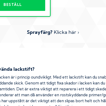
BESTÄLL
Sprayfärg?
Klicka här ›
ända lackstift?
cken är i princip oundvikligt. Med ett lackstift kan du snab
kyddande skick. Genom att tidigt fixa skador i lacken kan d
amtiden. Det är extra viktigt att reparera i ett tidigt ske
menderar att man då använder en rostskyddande primer/gr
ar uppstått är det viktigt att den slipas bort helt och hål