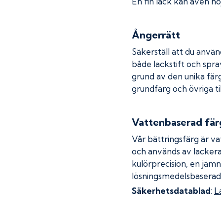
En fin lack kan även höj
Ångerrätt
Säkerställ att du använ
både lackstift och spray
grund av den unika fär
grundfärg och övriga ti
Vattenbaserad fär
Vår bättringsfärg är va
och används av lackera
kulörprecision, en jämn
lösningsmedelsbaserad
Säkerhetsdatablad
:
L