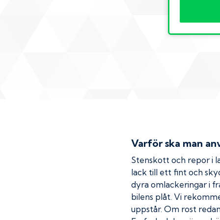
Varför ska man anv
Stenskott och repor i la
lack till ett fint och s
dyra omlackeringar i fr
bilens plåt. Vi rekom
uppstår. Om rost redan h