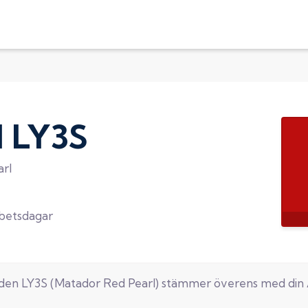
d
LY3S
rl
rbetsdagar
oden
LY3S
(
Matador Red Pearl
) stämmer överens med din