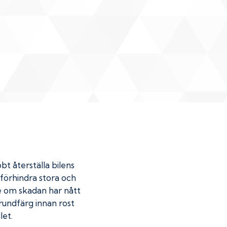
bt återställa bilens
u förhindra stora och
de om skadan har nått
undfärg innan rost
let.