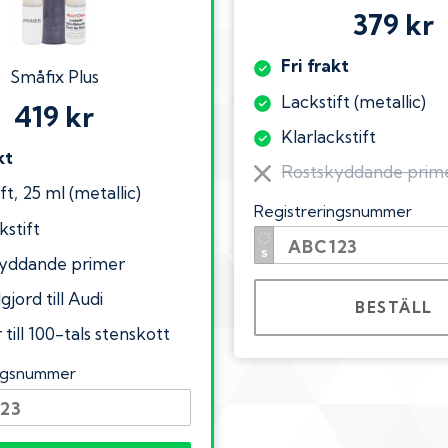
379 kr
Fri frakt
Småfix Plus
Lackstift (metallic)
419 kr
Klarlackstift
kt
Rostskyddande prim
ft, 25 ml (metallic)
Registreringsnummer
kstift
yddande primer
gjord till Audi
BESTÄLL
till 100-tals stenskott
ingsnummer