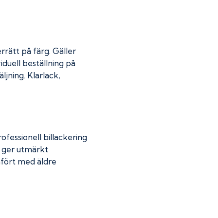
rrätt på färg. Gäller
iduell beställning på
jning. Klarlack,
fessionell billackering
g ger utmärkt
mfört med äldre