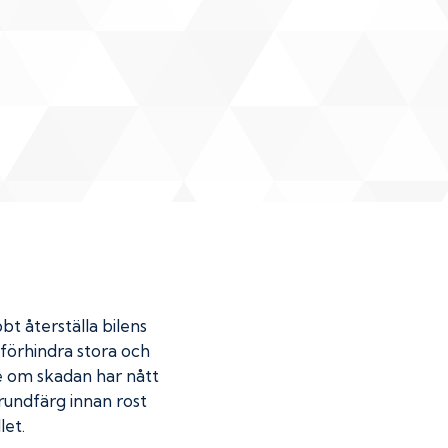
bt återställa bilens
u förhindra stora och
de om skadan har nått
undfärg innan rost
let.