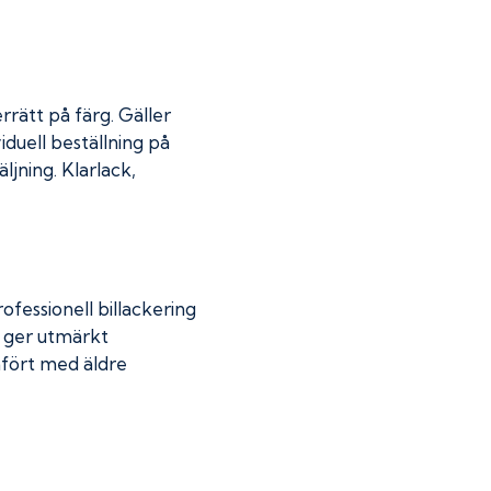
rrätt på färg. Gäller
iduell beställning på
jning. Klarlack,
fessionell billackering
g ger utmärkt
mfört med äldre