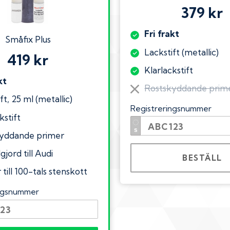
379 kr
Fri frakt
Småfix Plus
Lackstift (metallic)
419 kr
Klarlackstift
kt
Rostskyddande prim
ft, 25 ml (metallic)
Registreringsnummer
kstift
yddande primer
gjord till Audi
BESTÄLL
till 100-tals stenskott
ingsnummer