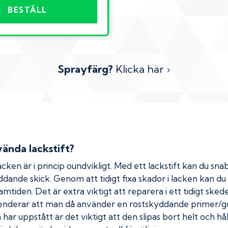
BESTÄLL
Sprayfärg?
Klicka här ›
ända lackstift?
cken är i princip oundvikligt. Med ett lackstift kan du snab
kyddande skick. Genom att tidigt fixa skador i lacken kan d
amtiden. Det är extra viktigt att reparera i ett tidigt ske
menderar att man då använder en rostskyddande primer/gr
ar uppstått är det viktigt att den slipas bort helt och hål