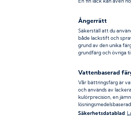
En fin lack kan även höj
Ångerrätt
Säkerställ att du använ
både lackstift och spray
grund av den unika fär
grundfärg och övriga ti
Vattenbaserad fär
Vår bättringsfärg är va
och används av lackera
kulörprecision, en jämn
lösningsmedelsbaserad
Säkerhetsdatablad
:
L