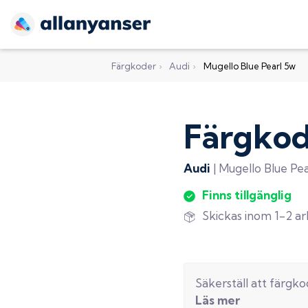
Färgkoder
›
Audi
›
Mugello Blue Pearl 5w
Färgko
Audi
|
Mugello Blue Pea
Finns tillgänglig
Skickas inom 1-2 a
Säkerställ att färgk
Läs mer