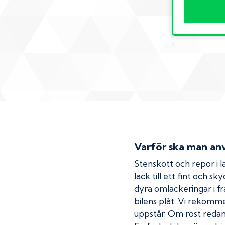
Varför ska man anv
Stenskott och repor i la
lack till ett fint och s
dyra omlackeringar i fr
bilens plåt. Vi rekom
uppstår. Om rost redan h