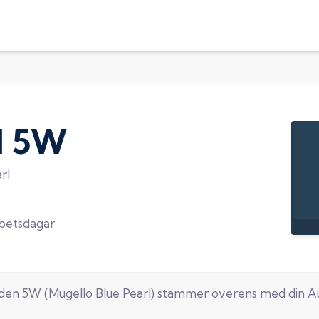
d
5W
rl
rbetsdagar
oden
5W
(
Mugello Blue Pearl
) stämmer överens med din
A