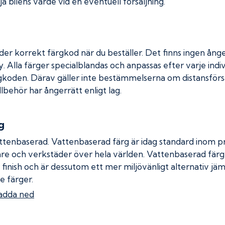
a bilens värde vid en eventuell försäljning.
der korrekt färgkod när du beställer. Det finns ingen ånge
. Alla färger specialblandas och anpassas efter varje indiv
gkoden. Därav gäller inte bestämmelserna om distansförsäl
llbehör har ångerrätt enligt lag.
g
ttenbaserad. Vattenbaserad färg är idag standard inom pro
re och verkstäder över hela världen. Vattenbaserad fär
 finish och är dessutom ett mer miljövänligt alternativ jä
e färger.
adda ned