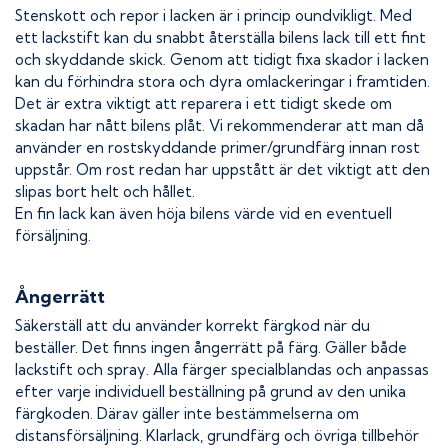
Stenskott och repor i lacken är i princip oundvikligt. Med
ett lackstift kan du snabbt återställa bilens lack till ett fint
och skyddande skick. Genom att tidigt fixa skador i lacken
kan du förhindra stora och dyra omlackeringar i framtiden.
Det är extra viktigt att reparera i ett tidigt skede om
skadan har nått bilens plåt. Vi rekommenderar att man då
använder en rostskyddande primer/grundfärg innan rost
uppstår. Om rost redan har uppstått är det viktigt att den
slipas bort helt och hållet.
En fin lack kan även höja bilens värde vid en eventuell
försäljning.
Ångerrätt
Säkerställ att du använder korrekt färgkod när du
beställer. Det finns ingen ångerrätt på färg. Gäller både
lackstift och spray. Alla färger specialblandas och anpassas
efter varje individuell beställning på grund av den unika
färgkoden. Därav gäller inte bestämmelserna om
distansförsäljning. Klarlack, grundfärg och övriga tillbehör