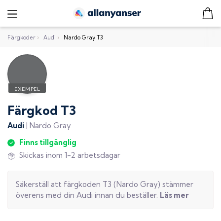
Färgkoder
›
Audi
›
Nardo Gray T3
Färgkod
T3
Audi
|
Nardo Gray
Finns tillgänglig
Skickas inom 1-2 arbetsdagar
Säkerställ att färgkoden
T3
(
Nardo Gray
) stämmer
överens med din
Audi
innan du beställer.
Läs mer