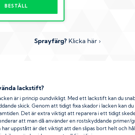
BESTÄLL
Sprayfärg?
Klicka här ›
ända lackstift?
cken är i princip oundvikligt. Med ett lackstift kan du snab
kyddande skick. Genom att tidigt fixa skador i lacken kan d
amtiden. Det är extra viktigt att reparera i ett tidigt ske
menderar att man då använder en rostskyddande primer/gr
ar uppstått är det viktigt att den slipas bort helt och hål