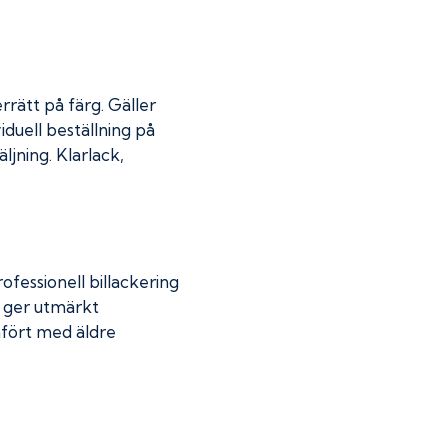
rrätt på färg. Gäller
iduell beställning på
jning. Klarlack,
fessionell billackering
g ger utmärkt
mfört med äldre