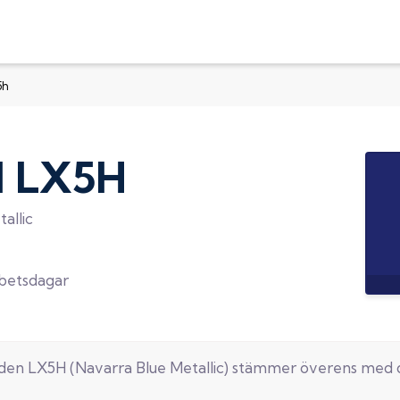
5h
d
LX5H
allic
rbetsdagar
oden
LX5H
(
Navarra Blue Metallic
) stämmer överens med 