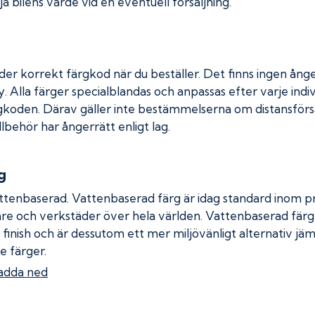
a bilens värde vid en eventuell försäljning.
der korrekt färgkod när du beställer. Det finns ingen ånge
. Alla färger specialblandas och anpassas efter varje indiv
gkoden. Därav gäller inte bestämmelserna om distansförsäl
llbehör har ångerrätt enligt lag.
g
ttenbaserad. Vattenbaserad färg är idag standard inom pro
re och verkstäder över hela världen. Vattenbaserad fär
 finish och är dessutom ett mer miljövänligt alternativ jä
e färger.
adda ned