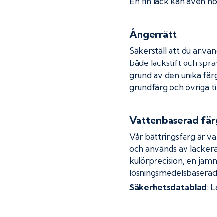
En fin lack kan även höj
Ångerrätt
Säkerställ att du använ
både lackstift och spray
grund av den unika fär
grundfärg och övriga ti
Vattenbaserad fär
Vår bättringsfärg är va
och används av lackera
kulörprecision, en jämn
lösningsmedelsbaserad
Säkerhetsdatablad
:
L