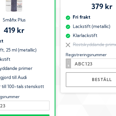
379 kr
Fri frakt
Småfix Plus
Lackstift (metallic)
419 kr
Klarlackstift
kt
Rostskyddande prim
ft, 25 ml (metallic)
Registreringsnummer
kstift
yddande primer
gjord till Audi
BESTÄLL
till 100-tals stenskott
ingsnummer