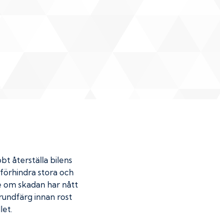
bt återställa bilens
u förhindra stora och
de om skadan har nått
undfärg innan rost
let.