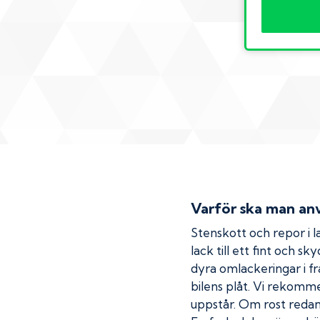
Varför ska man anv
Stenskott och repor i la
lack till ett fint och s
dyra omlackeringar i fr
bilens plåt. Vi rekom
uppstår. Om rost redan h