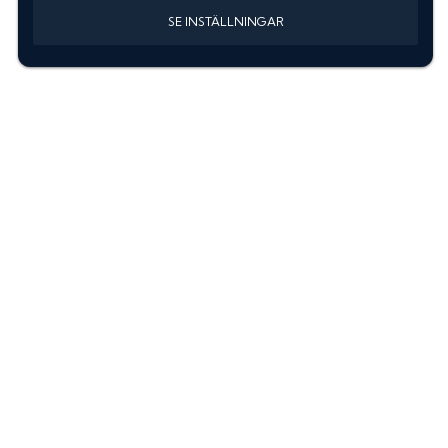
SE INSTÄLLNINGAR
Information
Sök färgkod m. regnummer
Guide: Välj rätt produkter
Hitta färgkod på bilen
Treskiktsfärg
Instruktioner lackstift
allanyanser.se
Kontakta oss
Om oss