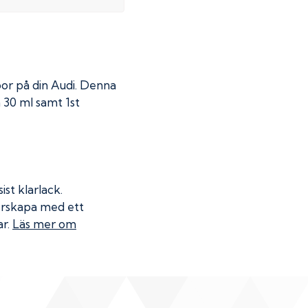
por på din
Audi
. Denna
á 30 ml samt 1st
ist klarlack.
terskapa med ett
ar.
Läs mer om