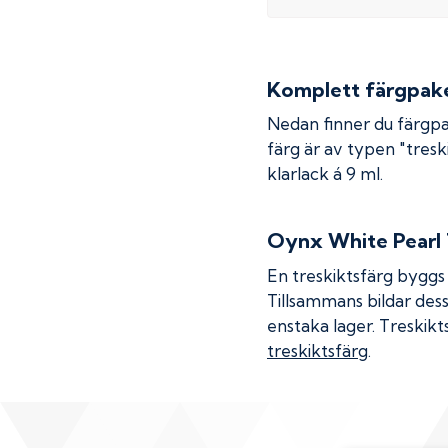
Komplett färgpaket
Nedan finner du färgpa
färg är av typen "treski
klarlack á 9 ml.
Oynx White Pearl 
En treskiktsfärg byggs u
Tillsammans bildar dess
enstaka lager. Treskikt
treskiktsfärg
.