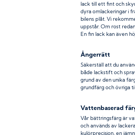
lack till ett fint och s
dyra omlackeringar i fr
bilens plåt. Vi rekom
uppstår. Om rost redan h
En fin lack kan även höj
Ångerrätt
Säkerställ att du använ
både lackstift och spray
grund av den unika fär
grundfärg och övriga ti
Vattenbaserad fär
Vår bättringsfärg är va
och används av lackera
kulörprecision, en jämn