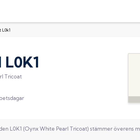
t L0k1
d
L0K1
l Tricoat
rbetsdagar
oden
L0K1
(
Oynx White Pearl Tricoat
) stämmer överens m