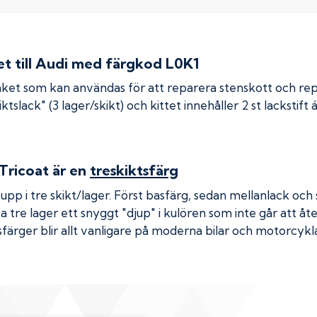
 till
Audi
med färgkod
L0K1
ket som kan användas för att reparera stenskott och re
ktslack" (3 lager/skikt) och kittet innehåller 2 st lackstift 
Tricoat
är en
treskiktsfärg
pp i tre skikt/lager. Först basfärg, sedan mellanlack och s
a tre lager ett snyggt "djup" i kulören som inte går att å
sfärger blir allt vanligare på moderna bilar och motorcykl