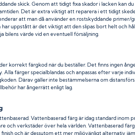
kyddande skick. Genom att tidigt fixa skador i lacken kan d
amtiden. Det är extra viktigt att reparera i ett tidigt ske
menderar att man då använder en rostskyddande primer/gr
ar uppstått är det viktigt att den slipas bort helt och hål
a bilens värde vid en eventuell försäljning.
der korrekt färgkod när du beställer. Det finns ingen ånge
. Alla färger specialblandas och anpassas efter varje indiv
gkoden. Därav gäller inte bestämmelserna om distansförsäl
llbehör har ångerrätt enligt lag.
g
ttenbaserad. Vattenbaserad färg är idag standard inom pro
re och verkstäder över hela världen. Vattenbaserad fär
 finish och är dessutom ett mer miljövänligt alternativ jä