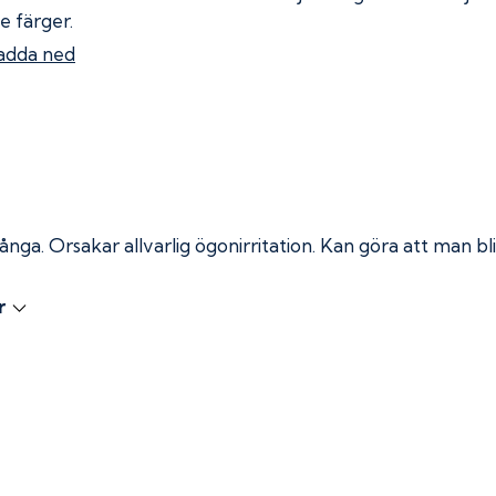
e färger.
adda ned
 ånga.
Orsakar allvarlig ögonirritation. Kan göra att man bli
r