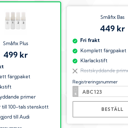
Småfix Bas
449 kr
Fri frakt
Småfix Plus
Komplett färgpaket
499 kr
Klarlackstift
kt
Rostskyddande prim
tt färgpaket
Registreringsnummer
kstift
yddande primer
till 100-tals stenskott
BESTÄLL
gjord till Audi