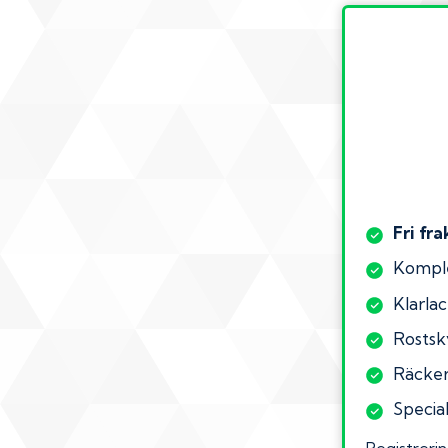
Fri fra
Komple
Klarlac
Rostsk
Räcker 
Special