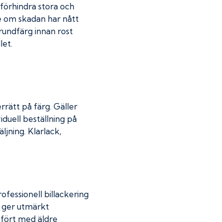
u förhindra stora och
de om skadan har nått
undfärg innan rost
let.
rrätt på färg. Gäller
iduell beställning på
jning. Klarlack,
fessionell billackering
g ger utmärkt
mfört med äldre