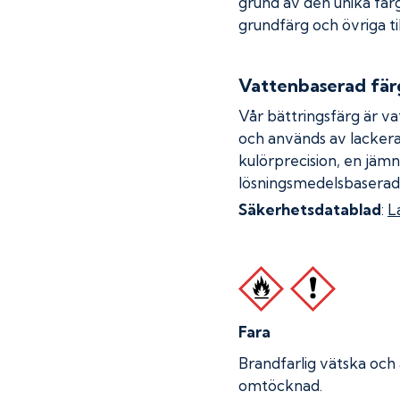
grund av den unika fär
grundfärg och övriga ti
Vattenbaserad fär
Vår bättringsfärg är va
och används av lackera
kulörprecision, en jämn
lösningsmedelsbaserad
Säkerhetsdatablad
:
L
Fara
Brandfarlig vätska och
omtöcknad.