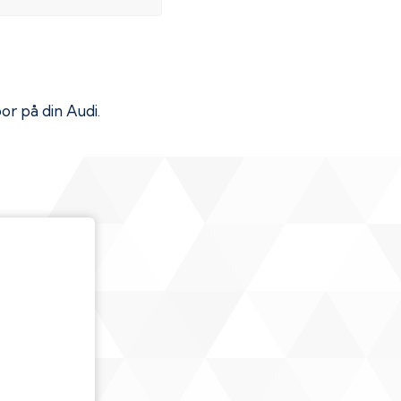
por på din
Audi
.