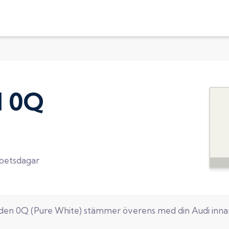
d
0Q
rbetsdagar
oden
0Q
(
Pure White
) stämmer överens med din
Audi
inna