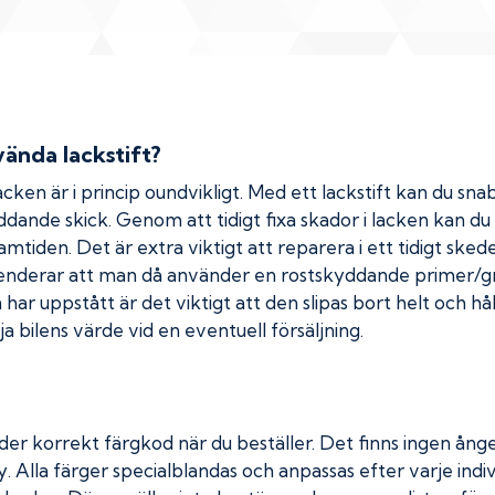
ända lackstift?
cken är i princip oundvikligt. Med ett lackstift kan du snab
kyddande skick. Genom att tidigt fixa skador i lacken kan d
amtiden. Det är extra viktigt att reparera i ett tidigt ske
menderar att man då använder en rostskyddande primer/gr
ar uppstått är det viktigt att den slipas bort helt och hål
a bilens värde vid en eventuell försäljning.
der korrekt färgkod när du beställer. Det finns ingen ånge
. Alla färger specialblandas och anpassas efter varje indiv