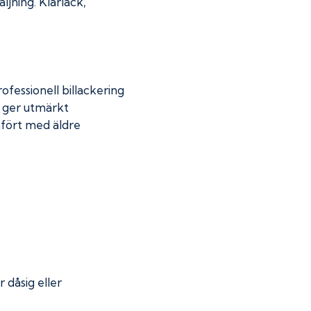
jning. Klarlack,
fessionell billackering
g ger utmärkt
mfört med äldre
r dåsig eller