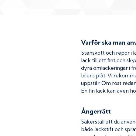
Varför ska man anv
Stenskott och repor i la
lack till ett fint och s
dyra omlackeringar i fr
bilens plåt. Vi rekom
uppstår. Om rost redan h
En fin lack kan även höj
Ångerrätt
Säkerställ att du använ
både lackstift och spray