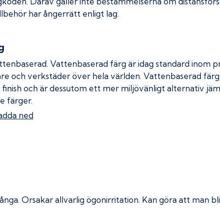
gkoden. Därav gäller inte bestämmelserna om distansförsäl
llbehör har ångerrätt enligt lag.
g
ttenbaserad. Vattenbaserad färg är idag standard inom pro
re och verkstäder över hela världen. Vattenbaserad fär
 finish och är dessutom ett mer miljövänligt alternativ jä
e färger.
adda ned
 ånga.
Orsakar allvarlig ögonirritation. Kan göra att man bli