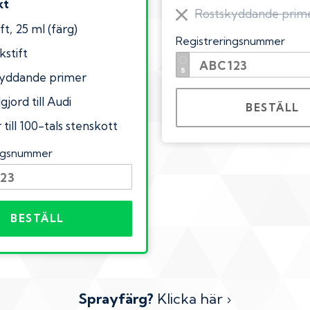
kt
Rostskyddande prim
ft, 25 ml (färg)
Registreringsnummer
kstift
yddande primer
gjord till Audi
BESTÄLL
till 100-tals stenskott
ingsnummer
BESTÄLL
Sprayfärg?
Klicka här ›