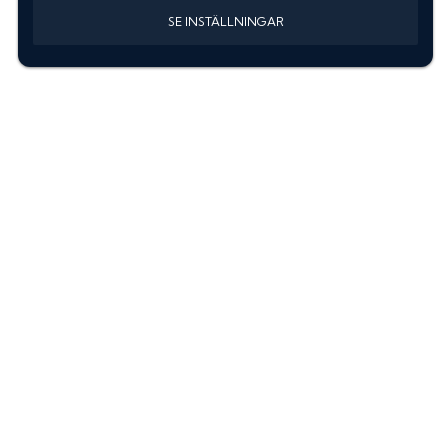
SE INSTÄLLNINGAR
Information
Sök färgkod m. regnummer
Guide: Välj rätt produkter
Hitta färgkod på bilen
Treskiktsfärg
Instruktioner lackstift
allanyanser.se
Kontakta oss
Om oss