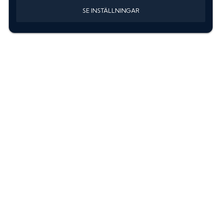
SE INSTÄLLNINGAR
Information
Sök färgkod m. regnummer
Guide: Välj rätt produkter
Hitta färgkod på bilen
Treskiktsfärg
Instruktioner lackstift
allanyanser.se
Kontakta oss
Om oss