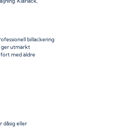
jning. Klarlack,
fessionell billackering
g ger utmärkt
mfört med äldre
r dåsig eller