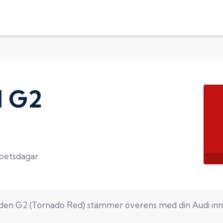
d
G2
rbetsdagar
oden
G2
(
Tornado Red
) stämmer överens med din
Audi
inn