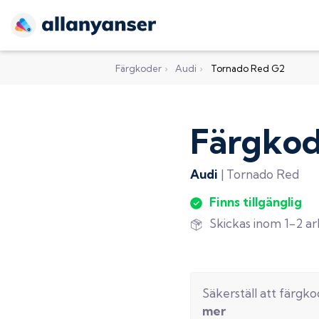
Färgkoder
›
Audi
›
Tornado Red G2
Färgko
Audi
|
Tornado Red
Finns tillgänglig
Skickas inom 1-2 a
Säkerställ att färgk
mer