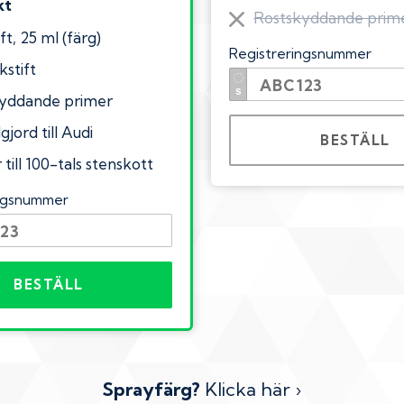
kt
Rostskyddande prim
ft, 25 ml (färg)
Registreringsnummer
kstift
yddande primer
gjord till Audi
BESTÄLL
till 100-tals stenskott
ingsnummer
BESTÄLL
Sprayfärg?
Klicka här ›