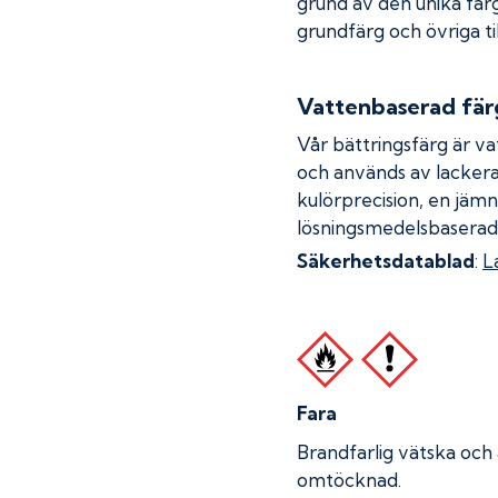
grund av den unika fär
grundfärg och övriga ti
Vattenbaserad fär
Vår bättringsfärg är va
och används av lackera
kulörprecision, en jämn
lösningsmedelsbaserad
Säkerhetsdatablad
:
L
Fara
Brandfarlig vätska och
omtöcknad.