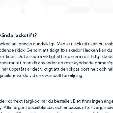
ända lackstift?
cken är i princip oundvikligt. Med ett lackstift kan du snab
kyddande skick. Genom att tidigt fixa skador i lacken kan d
amtiden. Det är extra viktigt att reparera i ett tidigt ske
menderar att man då använder en rostskyddande primer/gr
ar uppstått är det viktigt att den slipas bort helt och hål
a bilens värde vid en eventuell försäljning.
der korrekt färgkod när du beställer. Det finns ingen ånge
. Alla färger specialblandas och anpassas efter varje indiv