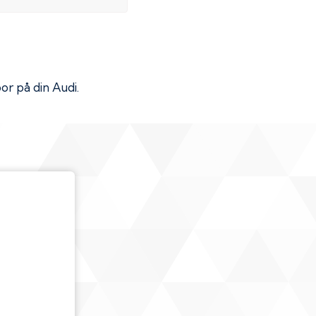
por på din
Audi
.