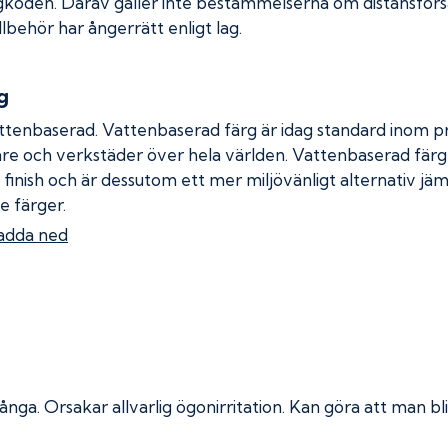
gkoden. Därav gäller inte bestämmelserna om distansförsäl
llbehör har ångerrätt enligt lag.
g
ttenbaserad. Vattenbaserad färg är idag standard inom pro
re och verkstäder över hela världen. Vattenbaserad fär
 finish och är dessutom ett mer miljövänligt alternativ jä
e färger.
adda ned
 ånga.
Orsakar allvarlig ögonirritation. Kan göra att man bli