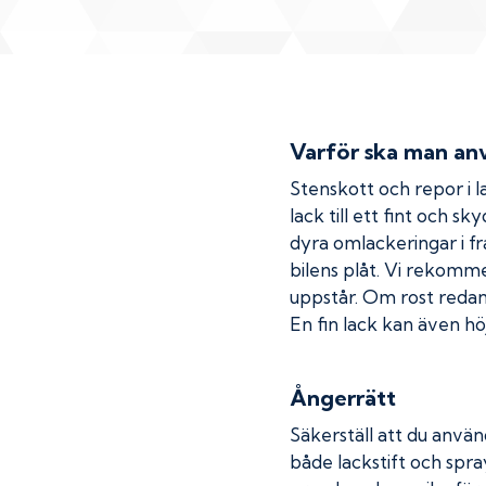
Varför ska man anv
Stenskott och repor i la
lack till ett fint och s
dyra omlackeringar i fr
bilens plåt. Vi rekom
uppstår. Om rost redan h
En fin lack kan även höj
Ångerrätt
Säkerställ att du använ
både lackstift och spray