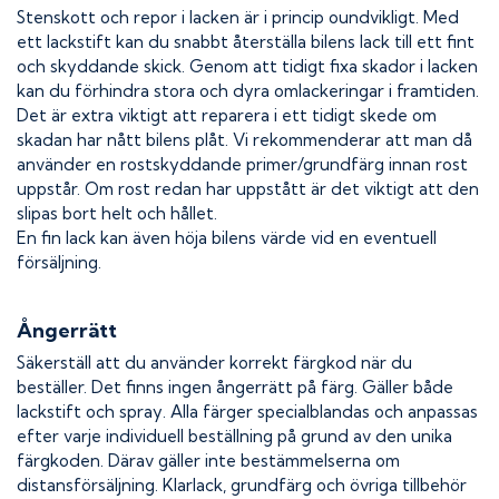
Stenskott och repor i lacken är i princip oundvikligt. Med
ett lackstift kan du snabbt återställa bilens lack till ett fint
och skyddande skick. Genom att tidigt fixa skador i lacken
kan du förhindra stora och dyra omlackeringar i framtiden.
Det är extra viktigt att reparera i ett tidigt skede om
skadan har nått bilens plåt. Vi rekommenderar att man då
använder en rostskyddande primer/grundfärg innan rost
uppstår. Om rost redan har uppstått är det viktigt att den
slipas bort helt och hållet.
En fin lack kan även höja bilens värde vid en eventuell
försäljning.
Ångerrätt
Säkerställ att du använder korrekt färgkod när du
beställer. Det finns ingen ångerrätt på färg. Gäller både
lackstift och spray. Alla färger specialblandas och anpassas
efter varje individuell beställning på grund av den unika
färgkoden. Därav gäller inte bestämmelserna om
distansförsäljning. Klarlack, grundfärg och övriga tillbehör