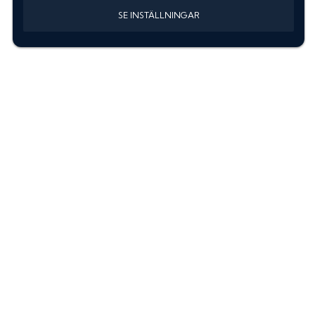
SE INSTÄLLNINGAR
Information
Sök färgkod m. regnummer
Guide: Välj rätt produkter
Hitta färgkod på bilen
Treskiktsfärg
Instruktioner lackstift
allanyanser.se
Kontakta oss
Om oss