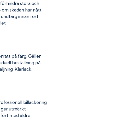
u förhindra stora och
de om skadan har nått
undfärg innan rost
let.
rrätt på färg. Gäller
iduell beställning på
jning. Klarlack,
fessionell billackering
g ger utmärkt
mfört med äldre