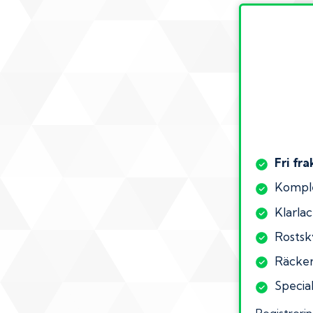
Fri fra
Komple
Klarlac
Rostsk
Räcker 
Special