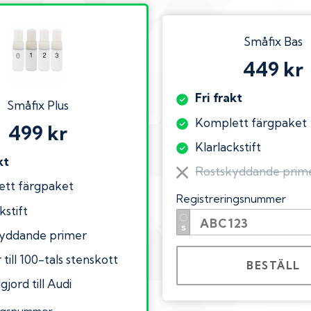
Småfix Bas
449 kr
Fri frakt
Småfix Plus
Komplett färgpaket
499 kr
Klarlackstift
kt
Rostskyddande prim
tt färgpaket
Registreringsnummer
kstift
yddande primer
till 100-tals stenskott
BESTÄLL
gjord till Audi