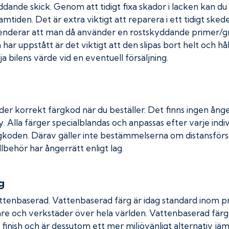
kyddande skick. Genom att tidigt fixa skador i lacken kan d
amtiden. Det är extra viktigt att reparera i ett tidigt ske
menderar att man då använder en rostskyddande primer/gr
ar uppstått är det viktigt att den slipas bort helt och hål
a bilens värde vid en eventuell försäljning.
der korrekt färgkod när du beställer. Det finns ingen ånge
. Alla färger specialblandas och anpassas efter varje indiv
gkoden. Därav gäller inte bestämmelserna om distansförsäl
llbehör har ångerrätt enligt lag.
g
ttenbaserad. Vattenbaserad färg är idag standard inom pro
re och verkstäder över hela världen. Vattenbaserad fär
 finish och är dessutom ett mer miljövänligt alternativ jä