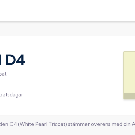
d
D4
oat
rbetsdagar
oden
D4
(
White Pearl Tricoat
) stämmer överens med din
A