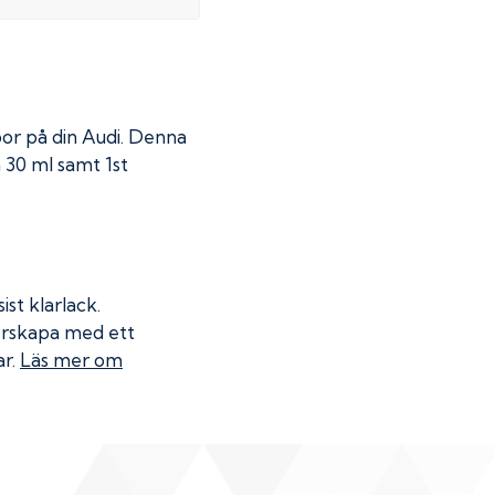
por på din
Audi
. Denna
á 30 ml samt 1st
ist klarlack.
terskapa med ett
ar.
Läs mer om