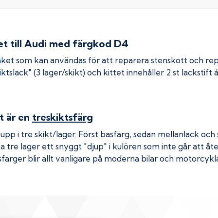
 till
Audi
med färgkod
D4
ket som kan användas för att reparera stenskott och re
ktslack" (3 lager/skikt) och kittet innehåller 2 st lackstift 
t
är en
treskiktsfärg
pp i tre skikt/lager. Först basfärg, sedan mellanlack och s
a tre lager ett snyggt "djup" i kulören som inte går att å
sfärger blir allt vanligare på moderna bilar och motorcykl