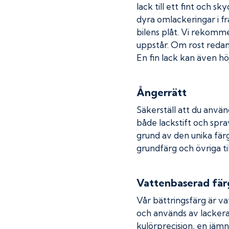
lack till ett fint och s
dyra omlackeringar i fr
bilens plåt. Vi rekom
uppstår. Om rost redan h
En fin lack kan även höj
Ångerrätt
Säkerställ att du använ
både lackstift och spray
grund av den unika fär
grundfärg och övriga ti
Vattenbaserad fär
Vår bättringsfärg är va
och används av lackera
kulörprecision, en jämn