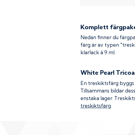
Komplett färgpaket
Nedan finner du färgpa
färg är av typen "treski
klarlack á 9 ml.
White Pearl Tricoa
En treskiktsfärg byggs u
Tillsammans bildar dess
enstaka lager. Treskikt
treskiktsfärg
.