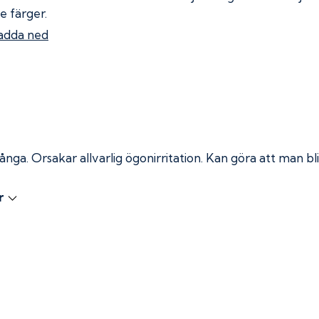
e färger.
adda ned
 ånga.
Orsakar allvarlig ögonirritation. Kan göra att man bli
r