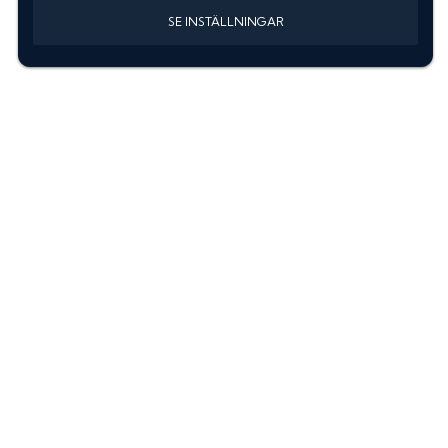
SE INSTÄLLNINGAR
Information
Sök färgkod m. regnummer
Guide: Välj rätt produkter
Hitta färgkod på bilen
Treskiktsfärg
Instruktioner lackstift
allanyanser.se
Kontakta oss
Om oss