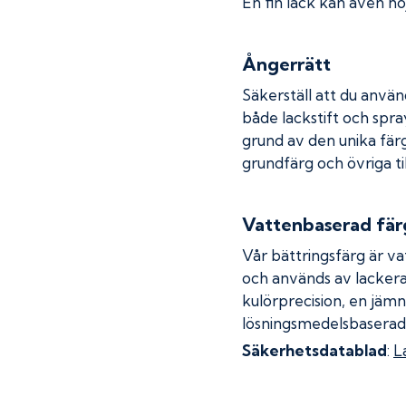
En fin lack kan även höj
Ångerrätt
Säkerställ att du använ
både lackstift och spray
grund av den unika fär
grundfärg och övriga ti
Vattenbaserad fär
Vår bättringsfärg är va
och används av lackera
kulörprecision, en jämn
lösningsmedelsbaserad
Säkerhetsdatablad
:
L