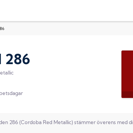
286
d
286
tallic
rbetsdagar
oden
286
(
Cordoba Red Metallic
) stämmer överens med d