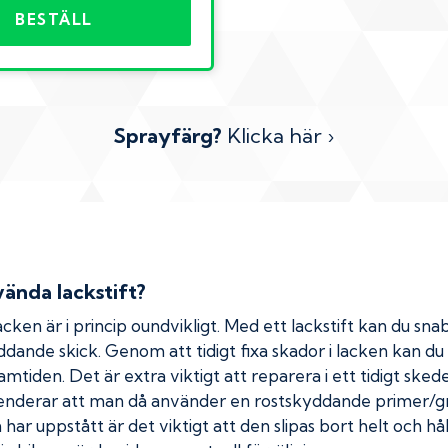
BESTÄLL
Sprayfärg?
Klicka här ›
ända lackstift?
cken är i princip oundvikligt. Med ett lackstift kan du snab
kyddande skick. Genom att tidigt fixa skador i lacken kan d
amtiden. Det är extra viktigt att reparera i ett tidigt ske
menderar att man då använder en rostskyddande primer/gr
ar uppstått är det viktigt att den slipas bort helt och hål