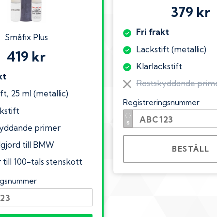
379 kr
Fri frakt
Småfix Plus
Lackstift (metallic)
419 kr
Klarlackstift
kt
Rostskyddande prim
ft, 25 ml (metallic)
Registreringsnummer
kstift
yddande primer
lgjord till BMW
BESTÄLL
till 100-tals stenskott
ingsnummer