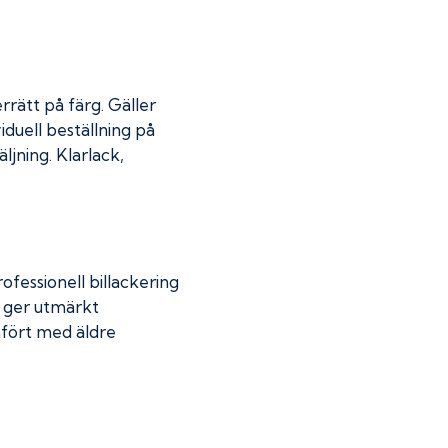
rrätt på färg. Gäller
iduell beställning på
jning. Klarlack,
fessionell billackering
g ger utmärkt
mfört med äldre