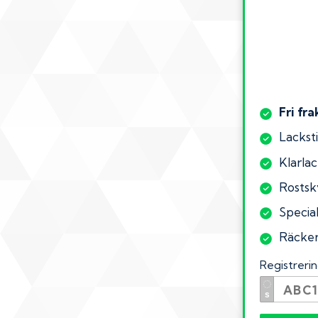
Fri fra
Lacksti
Klarlac
Rostsk
Specia
Räcker 
Registrer