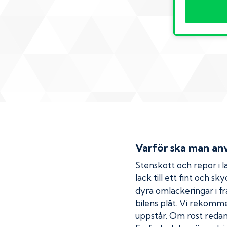
Varför ska man anv
Stenskott och repor i la
lack till ett fint och s
dyra omlackeringar i fr
bilens plåt. Vi rekom
uppstår. Om rost redan h