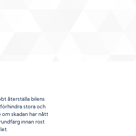
bt återställa bilens
u förhindra stora och
de om skadan har nått
undfärg innan rost
let.