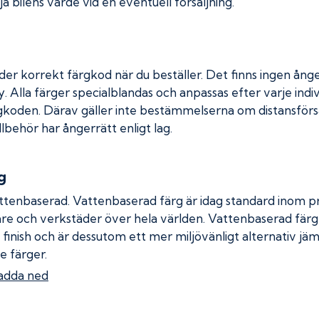
a bilens värde vid en eventuell försäljning.
der korrekt färgkod när du beställer. Det finns ingen ånge
. Alla färger specialblandas och anpassas efter varje indiv
gkoden. Därav gäller inte bestämmelserna om distansförsäl
llbehör har ångerrätt enligt lag.
g
ttenbaserad. Vattenbaserad färg är idag standard inom pro
re och verkstäder över hela världen. Vattenbaserad fär
 finish och är dessutom ett mer miljövänligt alternativ jä
e färger.
adda ned