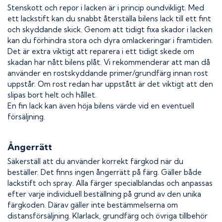
Stenskott och repor i lacken är i princip oundvikligt. Med
ett lackstift kan du snabbt återställa bilens lack till ett fint
och skyddande skick. Genom att tidigt fixa skador i lacken
kan du förhindra stora och dyra omlackeringar i framtiden.
Det är extra viktigt att reparera i ett tidigt skede om
skadan har nått bilens plåt. Vi rekommenderar att man då
använder en rostskyddande primer/grundfärg innan rost
uppstår. Om rost redan har uppstått är det viktigt att den
slipas bort helt och hållet.
En fin lack kan även höja bilens värde vid en eventuell
försäljning.
Ångerrätt
Säkerställ att du använder korrekt färgkod när du
beställer. Det finns ingen ångerrätt på färg. Gäller både
lackstift och spray. Alla färger specialblandas och anpassas
efter varje individuell beställning på grund av den unika
färgkoden. Därav gäller inte bestämmelserna om
distansförsäljning. Klarlack, grundfärg och övriga tillbehör