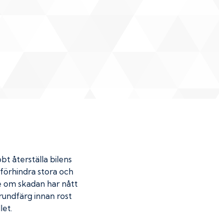
bt återställa bilens
u förhindra stora och
de om skadan har nått
undfärg innan rost
let.