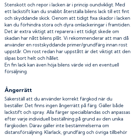
Stenskott och repor i lacken är i princip oundvikligt. Med
ett lackstift kan du snabbt återställa bilens lack till ett fint
och skyddande skick. Genom att tidigt fixa skador i lacken
kan du förhindra stora och dyra omlackeringar i framtiden.
Det är extra viktigt att reparera i ett tidigt skede om
skadan har nått bilens plåt. Vi rekommenderar att man då
använder en rostskyddande primer/grundfärg innan rost
uppstår. Om rost redan har uppstått är det viktigt att den
slipas bort helt och hållet.
En fin lack kan även höja bilens värde vid en eventuell
försäljning.
Ångerrätt
Säkerställ att du använder korrekt färgkod när du
beställer. Det finns ingen ångerrätt på färg. Gäller både
lackstift och spray. Alla färger specialblandas och anpassas
efter varje individuell beställning på grund av den unika
färgkoden. Därav gäller inte bestämmelserna om
distansförsäljning. Klarlack, grundfärg och övriga tillbehör