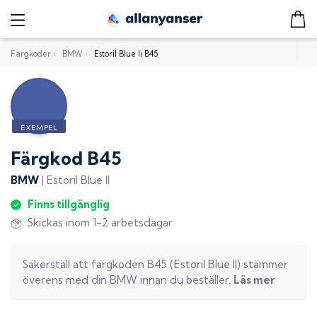
Färgkoder
›
BMW
›
Estoril Blue Ii B45
Färgkod
B45
BMW
|
Estoril Blue II
Finns tillgänglig
Skickas inom 1-2 arbetsdagar
Säkerställ att färgkoden
B45
(
Estoril Blue II
) stämmer
överens med din
BMW
innan du beställer.
Läs mer