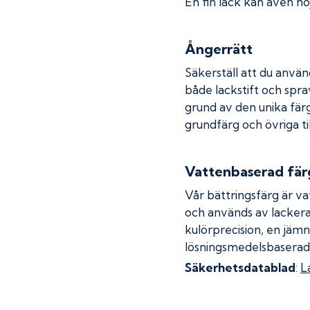
En fin lack kan även höj
Ångerrätt
Säkerställ att du använ
både lackstift och spray
grund av den unika fär
grundfärg och övriga ti
Vattenbaserad fär
Vår bättringsfärg är va
och används av lackera
kulörprecision, en jämn
lösningsmedelsbaserad
Säkerhetsdatablad
:
L