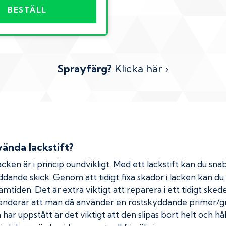
BESTÄLL
Sprayfärg?
Klicka här ›
ända lackstift?
cken är i princip oundvikligt. Med ett lackstift kan du snab
kyddande skick. Genom att tidigt fixa skador i lacken kan d
amtiden. Det är extra viktigt att reparera i ett tidigt ske
menderar att man då använder en rostskyddande primer/gr
ar uppstått är det viktigt att den slipas bort helt och hål