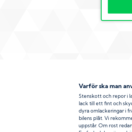
Varför ska man anv
Stenskott och repor i la
lack till ett fint och s
dyra omlackeringar i fr
bilens plåt. Vi rekom
uppstår. Om rost redan h