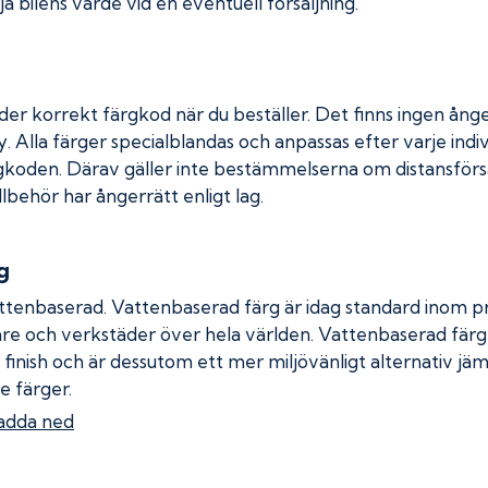
a bilens värde vid en eventuell försäljning.
der korrekt färgkod när du beställer. Det finns ingen ånge
. Alla färger specialblandas och anpassas efter varje indiv
gkoden. Därav gäller inte bestämmelserna om distansförsäl
llbehör har ångerrätt enligt lag.
g
ttenbaserad. Vattenbaserad färg är idag standard inom pro
re och verkstäder över hela världen. Vattenbaserad fär
 finish och är dessutom ett mer miljövänligt alternativ jä
e färger.
adda ned