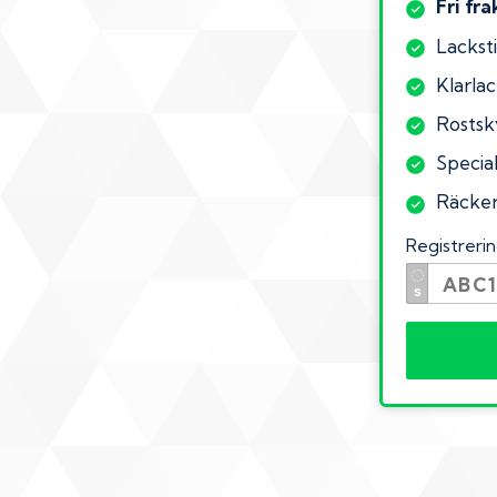
Fri fra
Lacksti
Klarlac
Rostsk
Specia
Räcker 
Registrer