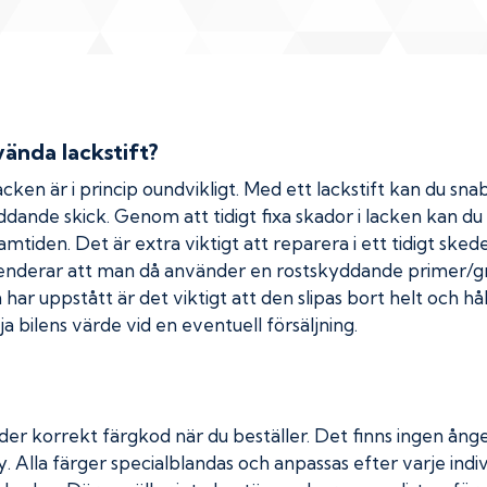
ända lackstift?
cken är i princip oundvikligt. Med ett lackstift kan du snab
kyddande skick. Genom att tidigt fixa skador i lacken kan d
amtiden. Det är extra viktigt att reparera i ett tidigt ske
menderar att man då använder en rostskyddande primer/gr
ar uppstått är det viktigt att den slipas bort helt och hål
a bilens värde vid en eventuell försäljning.
der korrekt färgkod när du beställer. Det finns ingen ånge
. Alla färger specialblandas och anpassas efter varje indiv