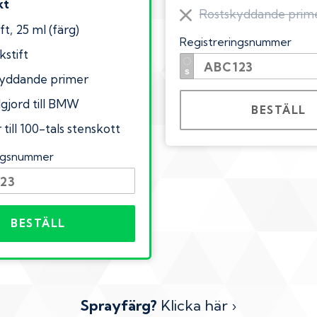
kt
Rostskyddande prim
ft, 25 ml (färg)
Registreringsnummer
kstift
yddande primer
lgjord till BMW
BESTÄLL
till 100-tals stenskott
ingsnummer
BESTÄLL
Sprayfärg?
Klicka här ›