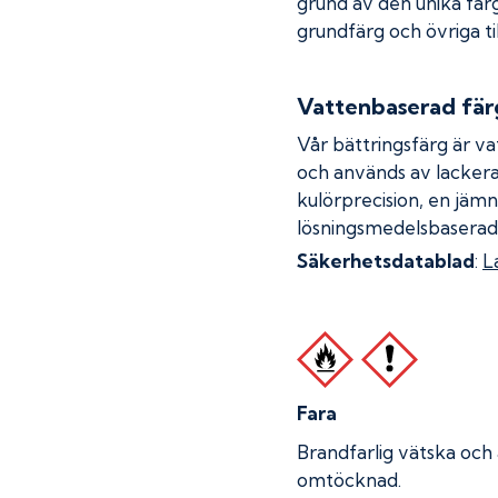
grund av den unika fär
grundfärg och övriga ti
Vattenbaserad fär
Vår bättringsfärg är va
och används av lackera
kulörprecision, en jämn
lösningsmedelsbaserad
Säkerhetsdatablad
:
L
Fara
Brandfarlig vätska och
omtöcknad.