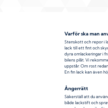
Varför ska man anv
Stenskott och repor i la
lack till ett fint och s
dyra omlackeringar i fr
bilens plåt. Vi rekom
uppstår. Om rost redan h
En fin lack kan även höj
Ångerrätt
Säkerställ att du använ
både lackstift och spray