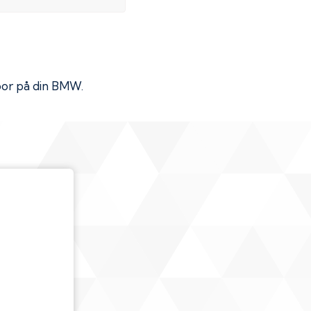
por på din
BMW
.