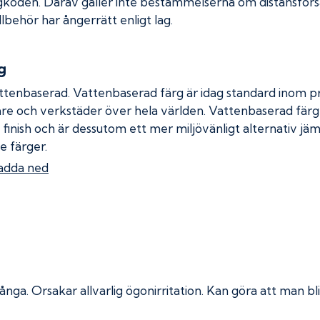
gkoden. Därav gäller inte bestämmelserna om distansförsäl
llbehör har ångerrätt enligt lag.
g
ttenbaserad. Vattenbaserad färg är idag standard inom pro
re och verkstäder över hela världen. Vattenbaserad fär
 finish och är dessutom ett mer miljövänligt alternativ jä
e färger.
adda ned
 ånga.
Orsakar allvarlig ögonirritation. Kan göra att man bli