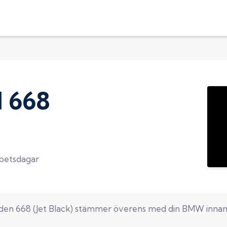
d
668
rbetsdagar
oden
668
(
Jet Black
) stämmer överens med din
BMW
innan