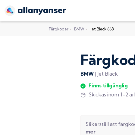
Färgkoder
›
BMW
›
Jet Black 668
Färgko
BMW
|
Jet Black
Finns tillgänglig
Skickas inom 1-2 a
Säkerställ att färgk
mer