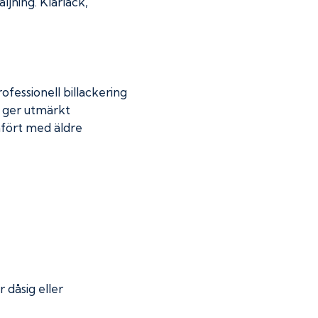
jning. Klarlack,
fessionell billackering
g ger utmärkt
mfört med äldre
r dåsig eller