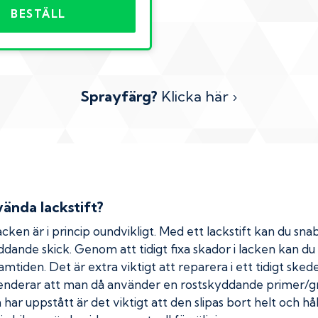
BESTÄLL
Sprayfärg?
Klicka här ›
ända lackstift?
cken är i princip oundvikligt. Med ett lackstift kan du snab
kyddande skick. Genom att tidigt fixa skador i lacken kan d
amtiden. Det är extra viktigt att reparera i ett tidigt ske
menderar att man då använder en rostskyddande primer/gr
ar uppstått är det viktigt att den slipas bort helt och hål