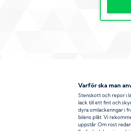
Varför ska man anv
Stenskott och repor i la
lack till ett fint och s
dyra omlackeringar i fr
bilens plåt. Vi rekom
uppstår. Om rost redan h