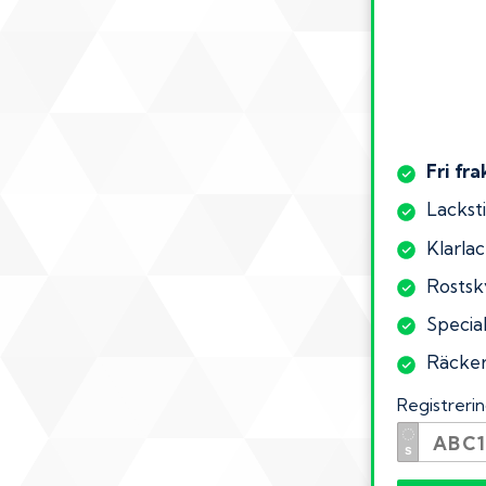
Fri fra
Lacksti
Klarlac
Rostsk
Specia
Räcker 
Registrer