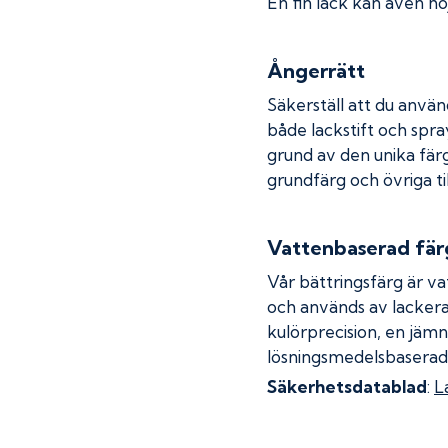
En fin lack kan även höj
Ångerrätt
Säkerställ att du använ
både lackstift och spray
grund av den unika fär
grundfärg och övriga ti
Vattenbaserad fär
Vår bättringsfärg är va
och används av lackera
kulörprecision, en jämn
lösningsmedelsbaserad
Säkerhetsdatablad
:
L