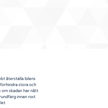
bt återställa bilens
u förhindra stora och
de om skadan har nått
undfärg innan rost
let.