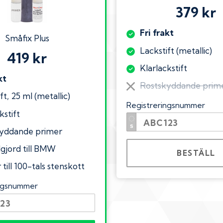
379 kr
Fri frakt
Småfix Plus
Lackstift (metallic)
419 kr
Klarlackstift
kt
Rostskyddande prim
ft, 25 ml (metallic)
Registreringsnummer
kstift
yddande primer
lgjord till BMW
BESTÄLL
till 100-tals stenskott
ingsnummer