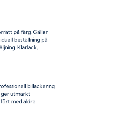
rrätt på färg. Gäller
iduell beställning på
jning. Klarlack,
fessionell billackering
g ger utmärkt
mfört med äldre