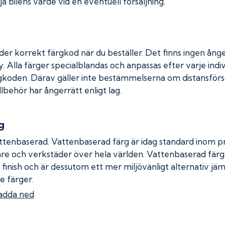
a bilens värde vid en eventuell försäljning.
der korrekt färgkod när du beställer. Det finns ingen ånge
. Alla färger specialblandas och anpassas efter varje indiv
gkoden. Därav gäller inte bestämmelserna om distansförsäl
llbehör har ångerrätt enligt lag.
g
ttenbaserad. Vattenbaserad färg är idag standard inom pro
re och verkstäder över hela världen. Vattenbaserad fär
 finish och är dessutom ett mer miljövänligt alternativ jä
e färger.
adda ned