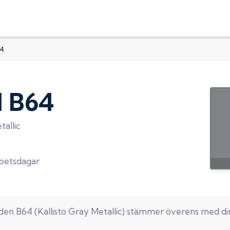
64
d
B64
tallic
rbetsdagar
oden
B64
(
Kallisto Gray Metallic
) stämmer överens med d