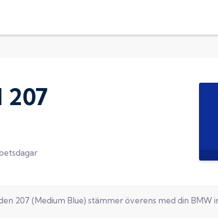
d
207
rbetsdagar
oden
207
(
Medium Blue
) stämmer överens med din
BMW
i