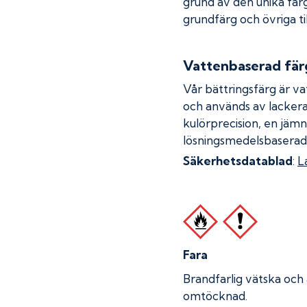
grund av den unika fär
grundfärg och övriga ti
Vattenbaserad fär
Vår bättringsfärg är va
och används av lackera
kulörprecision, en jämn
lösningsmedelsbaserad
Säkerhetsdatablad
:
L
Fara
Brandfarlig vätska och
omtöcknad.