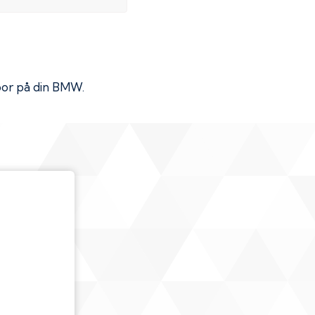
por på din
BMW
.