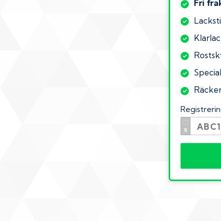
Fri fra
Lacksti
Klarlac
Rostsk
Specia
Räcker 
Registrer