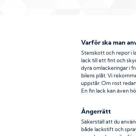
Varför ska man anv
Stenskott och repor i la
lack till ett fint och s
dyra omlackeringar i fr
bilens plåt. Vi rekom
uppstår. Om rost redan h
En fin lack kan även höj
Ångerrätt
Säkerställ att du använ
både lackstift och spray