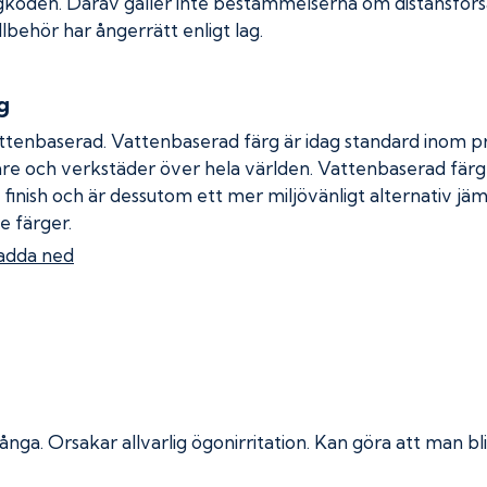
gkoden. Därav gäller inte bestämmelserna om distansförsäl
llbehör har ångerrätt enligt lag.
g
ttenbaserad. Vattenbaserad färg är idag standard inom pro
re och verkstäder över hela världen. Vattenbaserad fär
 finish och är dessutom ett mer miljövänligt alternativ jä
e färger.
adda ned
 ånga.
Orsakar allvarlig ögonirritation. Kan göra att man bli