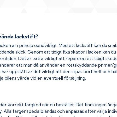
ända lackstift?
cken är i princip oundvikligt. Med ett lackstift kan du snab
kyddande skick. Genom att tidigt fixa skador i lacken kan d
amtiden. Det är extra viktigt att reparera i ett tidigt ske
menderar att man då använder en rostskyddande primer/gr
ar uppstått är det viktigt att den slipas bort helt och hål
a bilens värde vid en eventuell försäljning.
der korrekt färgkod när du beställer. Det finns ingen ånge
. Alla färger specialblandas och anpassas efter varje indiv