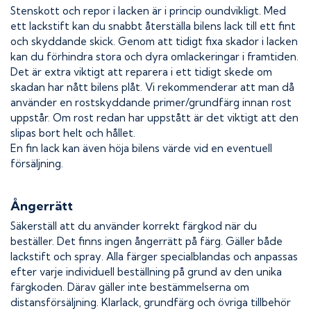
Stenskott och repor i lacken är i princip oundvikligt. Med
ett lackstift kan du snabbt återställa bilens lack till ett fint
och skyddande skick. Genom att tidigt fixa skador i lacken
kan du förhindra stora och dyra omlackeringar i framtiden.
Det är extra viktigt att reparera i ett tidigt skede om
skadan har nått bilens plåt. Vi rekommenderar att man då
använder en rostskyddande primer/grundfärg innan rost
uppstår. Om rost redan har uppstått är det viktigt att den
slipas bort helt och hållet.
En fin lack kan även höja bilens värde vid en eventuell
försäljning.
Ångerrätt
Säkerställ att du använder korrekt färgkod när du
beställer. Det finns ingen ångerrätt på färg. Gäller både
lackstift och spray. Alla färger specialblandas och anpassas
efter varje individuell beställning på grund av den unika
färgkoden. Därav gäller inte bestämmelserna om
distansförsäljning. Klarlack, grundfärg och övriga tillbehör