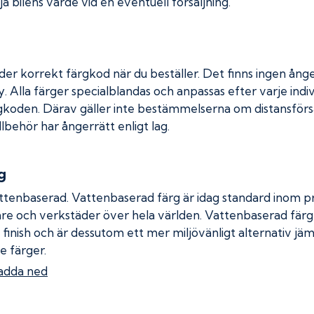
a bilens värde vid en eventuell försäljning.
der korrekt färgkod när du beställer. Det finns ingen ånge
. Alla färger specialblandas och anpassas efter varje indiv
gkoden. Därav gäller inte bestämmelserna om distansförsäl
llbehör har ångerrätt enligt lag.
g
ttenbaserad. Vattenbaserad färg är idag standard inom pro
re och verkstäder över hela världen. Vattenbaserad fär
 finish och är dessutom ett mer miljövänligt alternativ jä
e färger.
adda ned