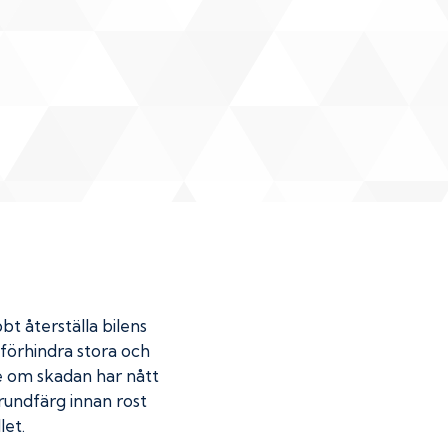
bt återställa bilens
u förhindra stora och
de om skadan har nått
undfärg innan rost
let.