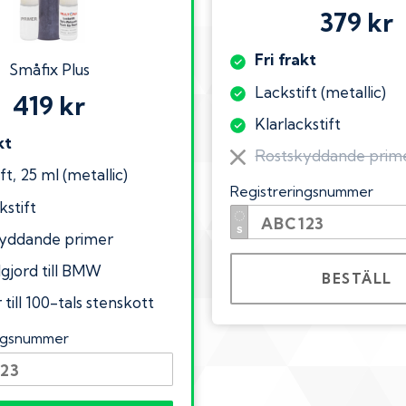
379 kr
Fri frakt
Småfix Plus
Lackstift (metallic)
419 kr
Klarlackstift
kt
Rostskyddande prim
ft, 25 ml (metallic)
Registreringsnummer
kstift
yddande primer
lgjord till BMW
BESTÄLL
till 100-tals stenskott
ingsnummer