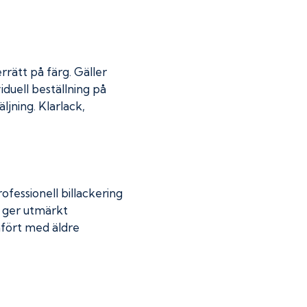
rrätt på färg. Gäller
iduell beställning på
jning. Klarlack,
fessionell billackering
g ger utmärkt
mfört med äldre