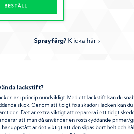
BESTÄLL
Sprayfärg?
Klicka här ›
ända lackstift?
cken är i princip oundvikligt. Med ett lackstift kan du snab
kyddande skick. Genom att tidigt fixa skador i lacken kan d
amtiden. Det är extra viktigt att reparera i ett tidigt ske
menderar att man då använder en rostskyddande primer/gr
ar uppstått är det viktigt att den slipas bort helt och hål