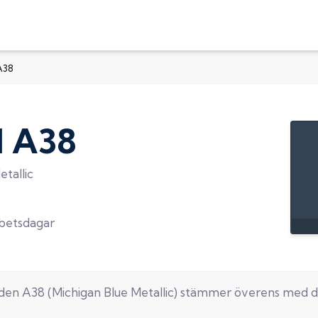
A38
d
A38
etallic
rbetsdagar
oden
A38
(
Michigan Blue Metallic
) stämmer överens med d