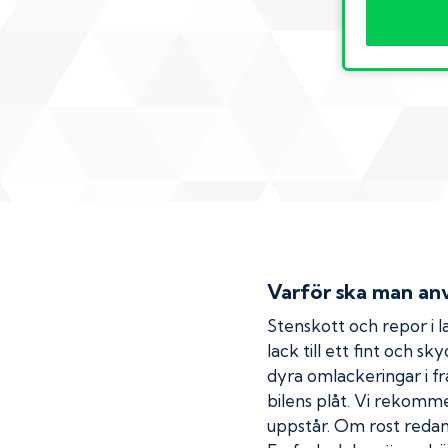
Varför ska man anv
Stenskott och repor i la
lack till ett fint och s
dyra omlackeringar i fr
bilens plåt. Vi rekom
uppstår. Om rost redan h