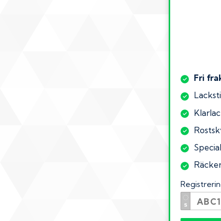
Fri fra
Lacksti
Klarlac
Rostsk
Specia
Räcker 
Registrer