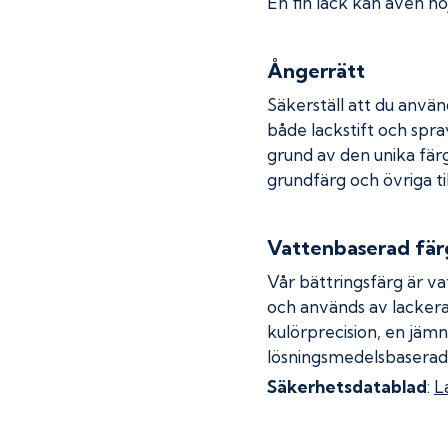
En fin lack kan även höj
Ångerrätt
Säkerställ att du använ
både lackstift och spray
grund av den unika fär
grundfärg och övriga ti
Vattenbaserad fär
Vår bättringsfärg är va
och används av lackera
kulörprecision, en jämn
lösningsmedelsbaserad
Säkerhetsdatablad
:
L