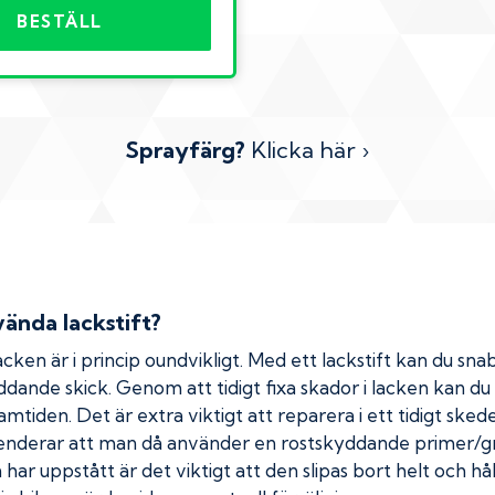
BESTÄLL
Sprayfärg?
Klicka här ›
ända lackstift?
cken är i princip oundvikligt. Med ett lackstift kan du snab
kyddande skick. Genom att tidigt fixa skador i lacken kan d
amtiden. Det är extra viktigt att reparera i ett tidigt ske
menderar att man då använder en rostskyddande primer/gr
ar uppstått är det viktigt att den slipas bort helt och hål