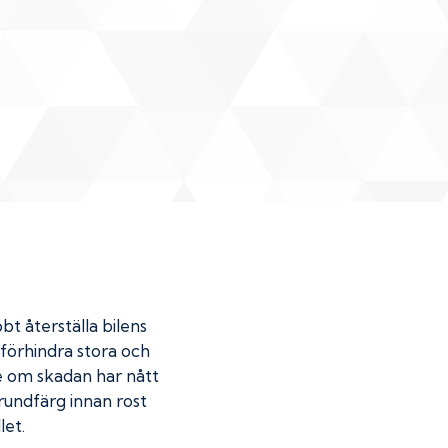
bt återställa bilens
u förhindra stora och
de om skadan har nått
undfärg innan rost
let.