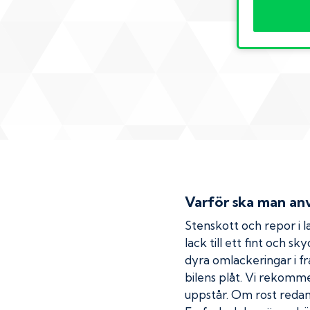
Varför ska man anv
Stenskott och repor i la
lack till ett fint och s
dyra omlackeringar i fr
bilens plåt. Vi rekom
uppstår. Om rost redan h