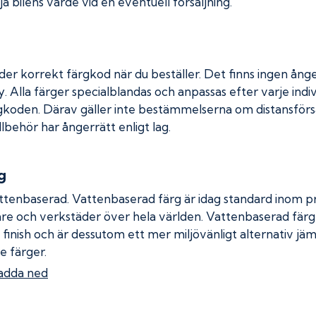
a bilens värde vid en eventuell försäljning.
der korrekt färgkod när du beställer. Det finns ingen ånge
. Alla färger specialblandas och anpassas efter varje indiv
gkoden. Därav gäller inte bestämmelserna om distansförsäl
llbehör har ångerrätt enligt lag.
g
ttenbaserad. Vattenbaserad färg är idag standard inom pro
re och verkstäder över hela världen. Vattenbaserad fär
 finish och är dessutom ett mer miljövänligt alternativ jä
e färger.
adda ned