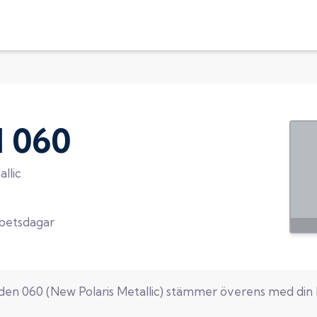
d
060
llic
rbetsdagar
oden
060
(
New Polaris Metallic
) stämmer överens med din