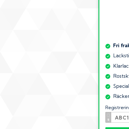
Fri fra
Lacksti
Klarlac
Rostsk
Specia
Räcker 
Registrer