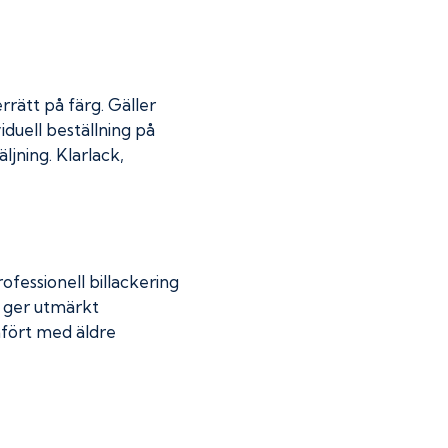
rrätt på färg. Gäller
iduell beställning på
jning. Klarlack,
fessionell billackering
g ger utmärkt
mfört med äldre