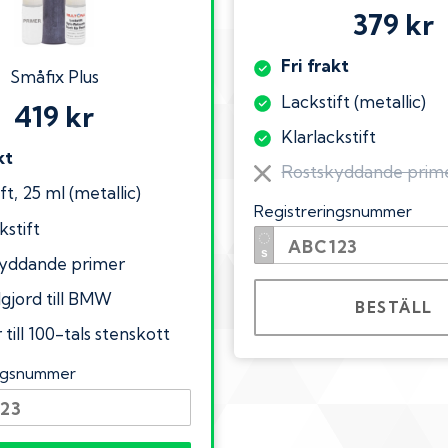
379 kr
Fri frakt
Småfix Plus
Lackstift (metallic)
419 kr
Klarlackstift
kt
Rostskyddande prim
ft, 25 ml (metallic)
Registreringsnummer
kstift
yddande primer
lgjord till BMW
BESTÄLL
till 100-tals stenskott
ingsnummer