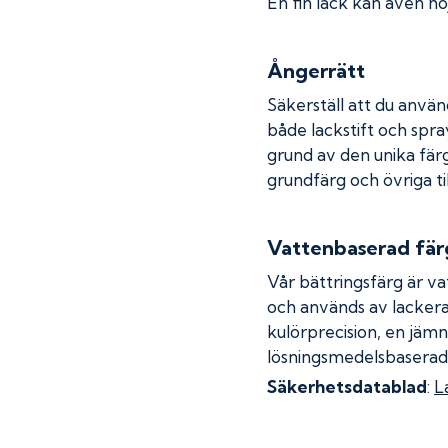
En fin lack kan även höj
Ångerrätt
Säkerställ att du använ
både lackstift och spray
grund av den unika fär
grundfärg och övriga ti
Vattenbaserad fär
Vår bättringsfärg är va
och används av lackera
kulörprecision, en jämn
lösningsmedelsbaserad
Säkerhetsdatablad
:
L