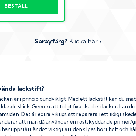
BESTÄLL
Sprayfärg?
Klicka här ›
ända lackstift?
cken är i princip oundvikligt. Med ett lackstift kan du snab
kyddande skick. Genom att tidigt fixa skador i lacken kan d
amtiden. Det är extra viktigt att reparera i ett tidigt ske
menderar att man då använder en rostskyddande primer/gr
ar uppstått är det viktigt att den slipas bort helt och hål