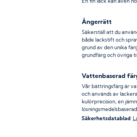
En fin lack kan även höj
Ångerrätt
Säkerställ att du använ
både lackstift och spray
grund av den unika fär
grundfärg och övriga ti
Vattenbaserad fär
Vår bättringsfärg är va
och används av lackera
kulörprecision, en jämn
lösningsmedelsbaserad
Säkerhetsdatablad
:
L