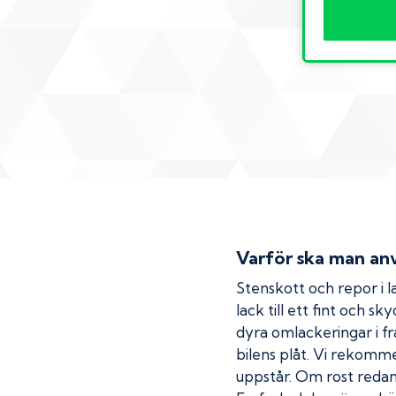
Varför ska man anv
Stenskott och repor i la
lack till ett fint och s
dyra omlackeringar i fr
bilens plåt. Vi rekom
uppstår. Om rost redan h