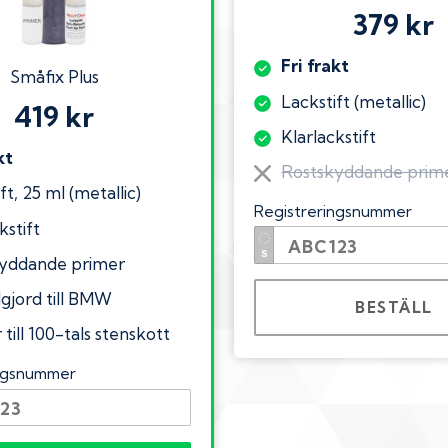
379 kr
Fri frakt
Småfix Plus
Lackstift (metallic)
419 kr
Klarlackstift
kt
Rostskyddande prim
ft, 25 ml (metallic)
Registreringsnummer
kstift
yddande primer
lgjord till BMW
BESTÄLL
till 100-tals stenskott
ingsnummer