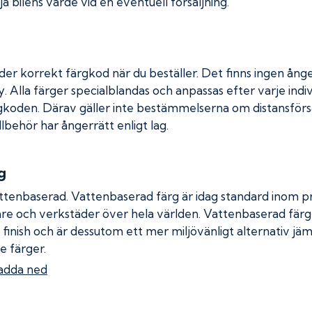
a bilens värde vid en eventuell försäljning.
der korrekt färgkod när du beställer. Det finns ingen ånge
. Alla färger specialblandas och anpassas efter varje indiv
gkoden. Därav gäller inte bestämmelserna om distansförsäl
llbehör har ångerrätt enligt lag.
g
ttenbaserad. Vattenbaserad färg är idag standard inom pro
re och verkstäder över hela världen. Vattenbaserad fär
 finish och är dessutom ett mer miljövänligt alternativ jä
e färger.
adda ned