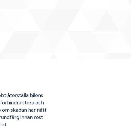
bt återställa bilens
u förhindra stora och
de om skadan har nått
undfärg innan rost
let.