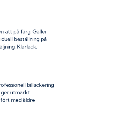
rrätt på färg. Gäller
iduell beställning på
jning. Klarlack,
fessionell billackering
g ger utmärkt
mfört med äldre