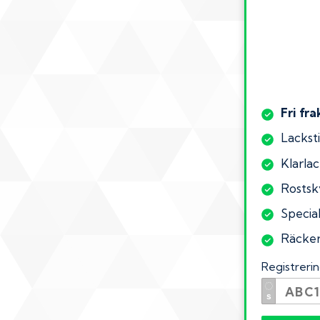
Fri fra
Lacksti
Klarlac
Rostsk
Specia
Räcker 
Registrer