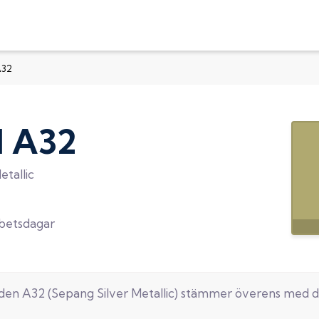
A32
d
A32
etallic
rbetsdagar
oden
A32
(
Sepang Silver Metallic
) stämmer överens med d