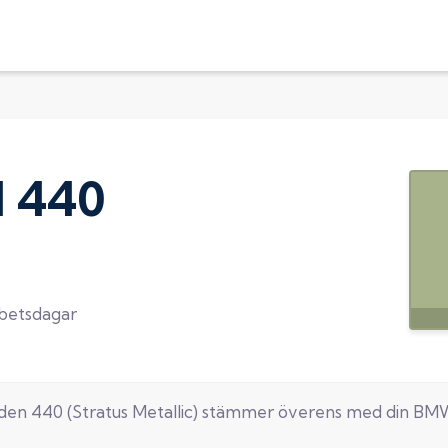
d
440
rbetsdagar
oden
440
(
Stratus Metallic
) stämmer överens med din
BM