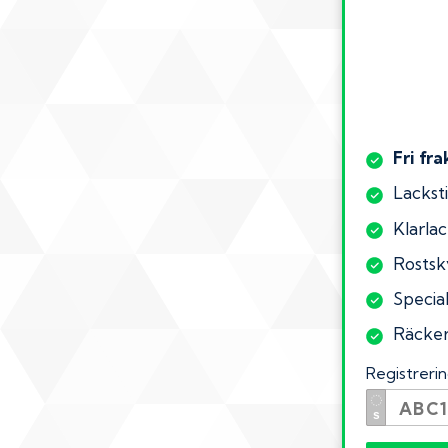
Fri fra
Lacksti
Klarlac
Rostsk
Specia
Räcker 
Registrer