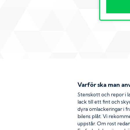
Varför ska man anv
Stenskott och repor i la
lack till ett fint och s
dyra omlackeringar i fr
bilens plåt. Vi rekom
uppstår. Om rost redan h