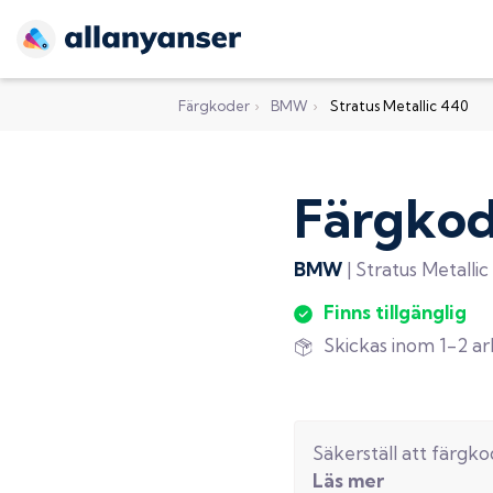
Färgkoder
›
BMW
›
Stratus Metallic 440
Färgko
BMW
|
Stratus Metallic
Finns tillgänglig
Skickas inom 1-2 a
Säkerställ att färgk
Läs mer