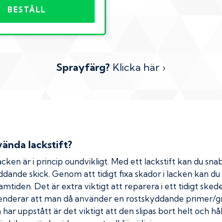
BESTÄLL
Sprayfärg?
Klicka här ›
ända lackstift?
cken är i princip oundvikligt. Med ett lackstift kan du snab
kyddande skick. Genom att tidigt fixa skador i lacken kan d
amtiden. Det är extra viktigt att reparera i ett tidigt ske
menderar att man då använder en rostskyddande primer/gr
ar uppstått är det viktigt att den slipas bort helt och hål