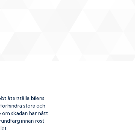
bt återställa bilens
u förhindra stora och
de om skadan har nått
undfärg innan rost
let.