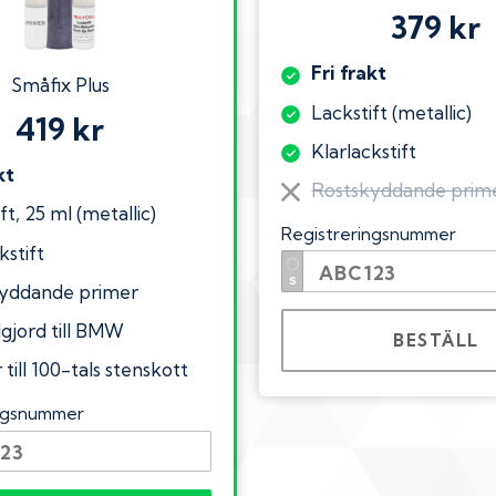
379 kr
Fri frakt
Småfix Plus
Lackstift (metallic)
419 kr
Klarlackstift
kt
Rostskyddande prim
ft, 25 ml (metallic)
Registreringsnummer
kstift
yddande primer
lgjord till BMW
BESTÄLL
till 100-tals stenskott
ingsnummer