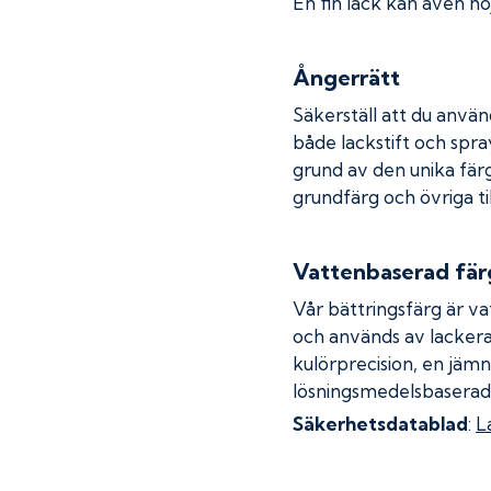
En fin lack kan även höj
Ångerrätt
Säkerställ att du använ
både lackstift och spray
grund av den unika fär
grundfärg och övriga ti
Vattenbaserad fär
Vår bättringsfärg är va
och används av lackera
kulörprecision, en jämn
lösningsmedelsbaserad
Säkerhetsdatablad
:
L