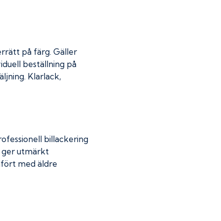
rrätt på färg. Gäller
iduell beställning på
jning. Klarlack,
fessionell billackering
g ger utmärkt
mfört med äldre