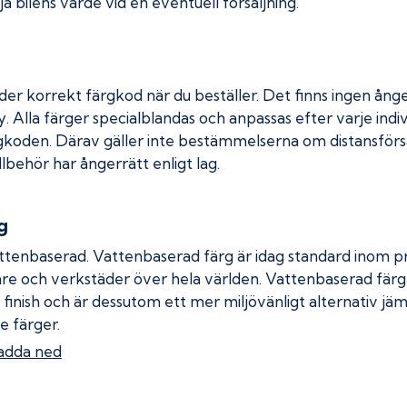
a bilens värde vid en eventuell försäljning.
der korrekt färgkod när du beställer. Det finns ingen ånge
. Alla färger specialblandas och anpassas efter varje indiv
gkoden. Därav gäller inte bestämmelserna om distansförsäl
llbehör har ångerrätt enligt lag.
g
ttenbaserad. Vattenbaserad färg är idag standard inom pro
re och verkstäder över hela världen. Vattenbaserad fär
 finish och är dessutom ett mer miljövänligt alternativ jä
e färger.
adda ned