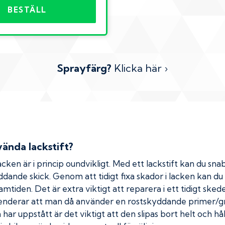
BESTÄLL
Sprayfärg?
Klicka här ›
ända lackstift?
cken är i princip oundvikligt. Med ett lackstift kan du snab
kyddande skick. Genom att tidigt fixa skador i lacken kan d
amtiden. Det är extra viktigt att reparera i ett tidigt ske
menderar att man då använder en rostskyddande primer/gr
ar uppstått är det viktigt att den slipas bort helt och hål