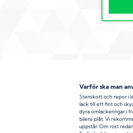
Varför ska man anv
Stenskott och repor i la
lack till ett fint och s
dyra omlackeringar i fr
bilens plåt. Vi rekom
uppstår. Om rost redan h