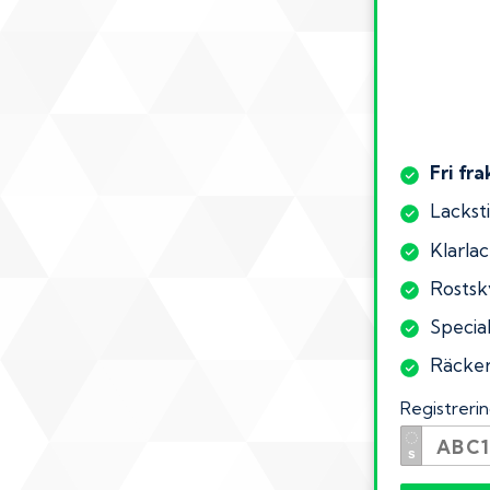
Fri fra
Lacksti
Klarlac
Rostsk
Specia
Räcker 
Registrer