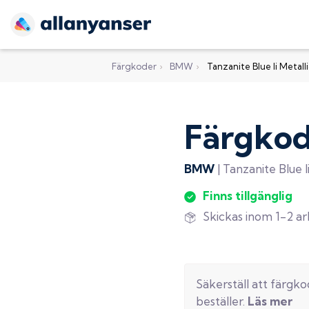
Färgkoder
›
BMW
›
Tanzanite Blue Ii Metall
Färgko
BMW
|
Tanzanite Blue Ii
Finns tillgänglig
Skickas inom 1-2 a
Säkerställ att färgk
beställer.
Läs mer