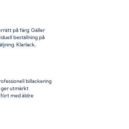
rrätt på färg. Gäller
iduell beställning på
jning. Klarlack,
fessionell billackering
g ger utmärkt
mfört med äldre