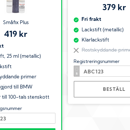
379 kr
Fri frakt
Småfix Plus
Lackstift (metallic)
419 kr
Klarlackstift
kt
Rostskyddande prim
ft, 25 ml (metallic)
Registreringsnummer
kstift
yddande primer
lgjord till BMW
BESTÄLL
till 100-tals stenskott
ingsnummer