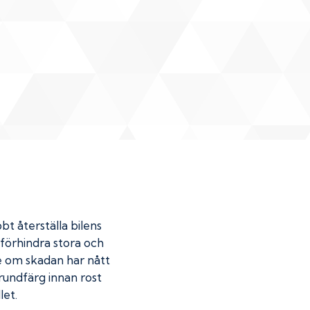
bt återställa bilens
u förhindra stora och
de om skadan har nått
undfärg innan rost
let.