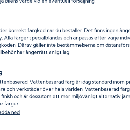
a bilens värde vid en eventuell försäljning.
der korrekt färgkod när du beställer. Det finns ingen ånge
. Alla färger specialblandas och anpassas efter varje indiv
gkoden. Därav gäller inte bestämmelserna om distansförsäl
llbehör har ångerrätt enligt lag.
g
ttenbaserad. Vattenbaserad färg är idag standard inom pro
re och verkstäder över hela världen. Vattenbaserad fär
 finish och är dessutom ett mer miljövänligt alternativ jä
e färger.
adda ned