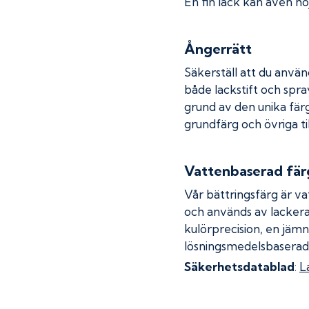
En fin lack kan även höj
Ångerrätt
Säkerställ att du använ
både lackstift och spray
grund av den unika fär
grundfärg och övriga ti
Vattenbaserad fär
Vår bättringsfärg är va
och används av lackera
kulörprecision, en jämn
lösningsmedelsbaserad
Säkerhetsdatablad
:
L