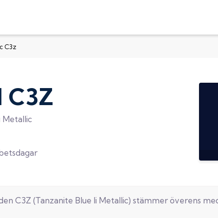
ic C3z
d
C3Z
 Metallic
rbetsdagar
oden
C3Z
(
Tanzanite Blue Ii Metallic
) stämmer överens me