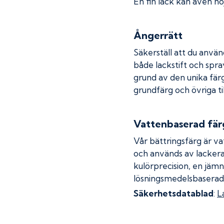
En fin lack kan även höj
Ångerrätt
Säkerställ att du använ
både lackstift och spray
grund av den unika fär
grundfärg och övriga ti
Vattenbaserad fär
Vår bättringsfärg är va
och används av lackera
kulörprecision, en jämn
lösningsmedelsbaserad
Säkerhetsdatablad
:
L