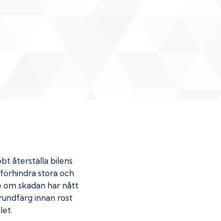
bt återställa bilens
u förhindra stora och
de om skadan har nått
undfärg innan rost
let.