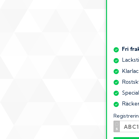
Fri fra
Lacksti
Klarlac
Rostsk
Specia
Räcker 
Registrer