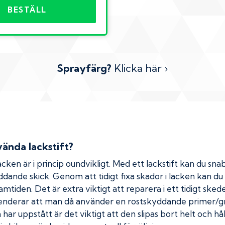
BESTÄLL
Sprayfärg?
Klicka här ›
ända lackstift?
cken är i princip oundvikligt. Med ett lackstift kan du snab
kyddande skick. Genom att tidigt fixa skador i lacken kan d
amtiden. Det är extra viktigt att reparera i ett tidigt ske
menderar att man då använder en rostskyddande primer/gr
ar uppstått är det viktigt att den slipas bort helt och hål