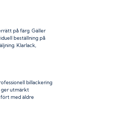
rrätt på färg. Gäller
iduell beställning på
jning. Klarlack,
fessionell billackering
g ger utmärkt
mfört med äldre