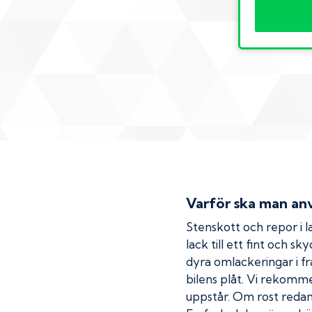
Varför ska man anv
Stenskott och repor i la
lack till ett fint och s
dyra omlackeringar i fr
bilens plåt. Vi rekom
uppstår. Om rost redan h