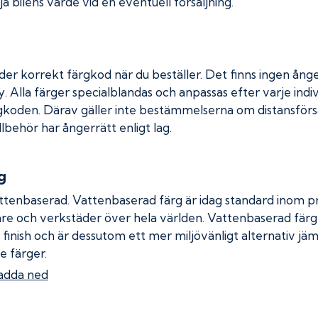
a bilens värde vid en eventuell försäljning.
der korrekt färgkod när du beställer. Det finns ingen ånge
. Alla färger specialblandas och anpassas efter varje indiv
gkoden. Därav gäller inte bestämmelserna om distansförsäl
llbehör har ångerrätt enligt lag.
g
ttenbaserad. Vattenbaserad färg är idag standard inom pro
re och verkstäder över hela världen. Vattenbaserad fär
 finish och är dessutom ett mer miljövänligt alternativ jä
e färger.
adda ned