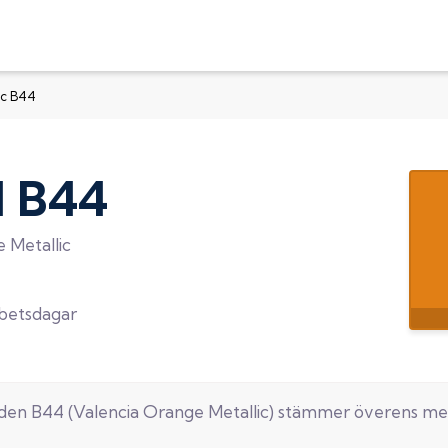
ic B44
d
B44
 Metallic
rbetsdagar
oden
B44
(
Valencia Orange Metallic
) stämmer överens me