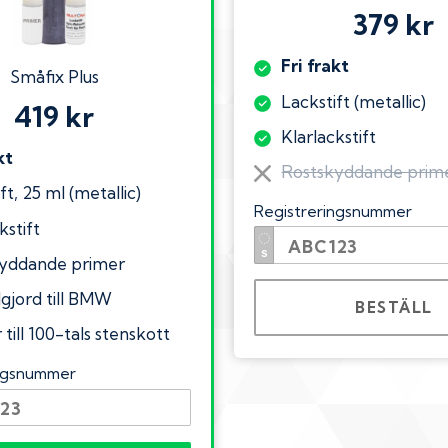
379 kr
Fri frakt
Småfix Plus
Lackstift (metallic)
419 kr
Klarlackstift
kt
Rostskyddande prim
ft, 25 ml (metallic)
Registreringsnummer
kstift
yddande primer
lgjord till BMW
BESTÄLL
till 100-tals stenskott
ingsnummer