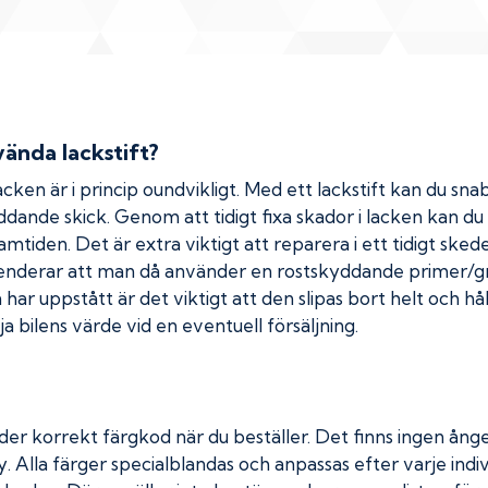
ända lackstift?
cken är i princip oundvikligt. Med ett lackstift kan du snab
kyddande skick. Genom att tidigt fixa skador i lacken kan d
amtiden. Det är extra viktigt att reparera i ett tidigt ske
menderar att man då använder en rostskyddande primer/gr
ar uppstått är det viktigt att den slipas bort helt och hål
a bilens värde vid en eventuell försäljning.
der korrekt färgkod när du beställer. Det finns ingen ånge
. Alla färger specialblandas och anpassas efter varje indiv