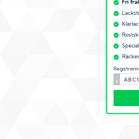
Fri fra
Lacksti
Klarlac
Rostsk
Specia
Räcker 
Registrer