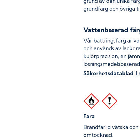
grund av den unika fär
grundfärg och övriga ti
Vattenbaserad fär
Vår bättringsfärg är va
och används av lackera
kulörprecision, en jämn
lösningsmedelsbaserad
Säkerhetsdatablad
:
L
Fara
Brandfarlig vätska och
omtöcknad.