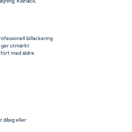
jning. Klarlack,
fessionell billackering
g ger utmärkt
mfört med äldre
r dåsig eller