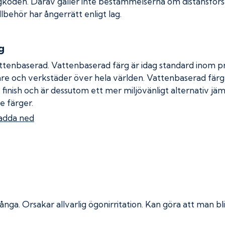
gkoden. Därav gäller inte bestämmelserna om distansförsäl
llbehör har ångerrätt enligt lag.
g
ttenbaserad. Vattenbaserad färg är idag standard inom pro
re och verkstäder över hela världen. Vattenbaserad fär
 finish och är dessutom ett mer miljövänligt alternativ jä
e färger.
adda ned
 ånga.
Orsakar allvarlig ögonirritation. Kan göra att man bli