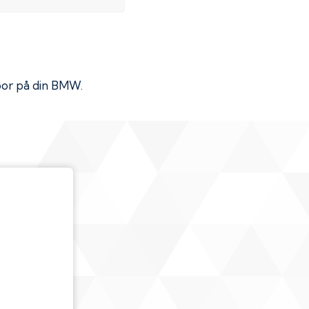
por på din
BMW
.