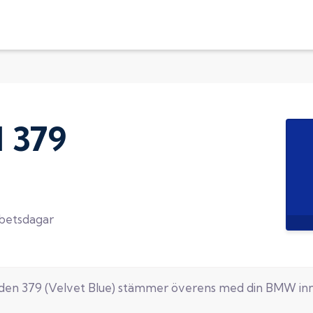
d
379
rbetsdagar
oden
379
(
Velvet Blue
) stämmer överens med din
BMW
inn