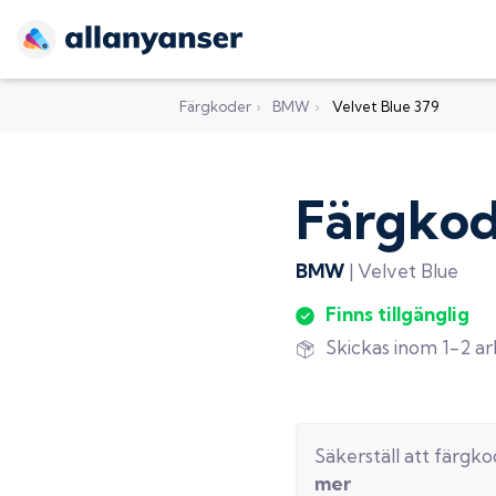
Färgkoder
›
BMW
›
Velvet Blue 379
Färgko
BMW
|
Velvet Blue
Finns tillgänglig
Skickas inom 1-2 a
Säkerställ att färgk
mer