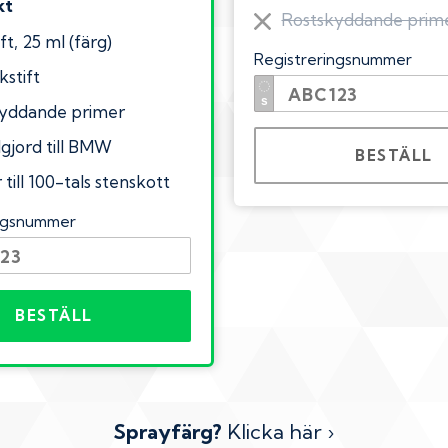
kt
Rostskyddande prim
ft, 25 ml (färg)
Registreringsnummer
kstift
yddande primer
lgjord till BMW
BESTÄLL
till 100-tals stenskott
ingsnummer
BESTÄLL
Sprayfärg?
Klicka här ›