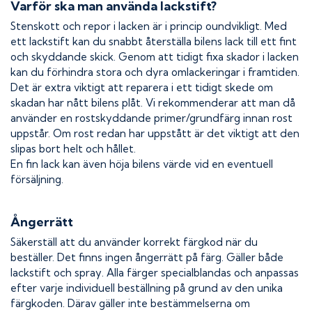
Varför ska man använda lackstift?
Stenskott och repor i lacken är i princip oundvikligt. Med
ett lackstift kan du snabbt återställa bilens lack till ett fint
och skyddande skick. Genom att tidigt fixa skador i lacken
kan du förhindra stora och dyra omlackeringar i framtiden.
Det är extra viktigt att reparera i ett tidigt skede om
skadan har nått bilens plåt. Vi rekommenderar att man då
använder en rostskyddande primer/grundfärg innan rost
uppstår. Om rost redan har uppstått är det viktigt att den
slipas bort helt och hållet.
En fin lack kan även höja bilens värde vid en eventuell
försäljning.
Ångerrätt
Säkerställ att du använder korrekt färgkod när du
beställer. Det finns ingen ångerrätt på färg. Gäller både
lackstift och spray. Alla färger specialblandas och anpassas
efter varje individuell beställning på grund av den unika
färgkoden. Därav gäller inte bestämmelserna om