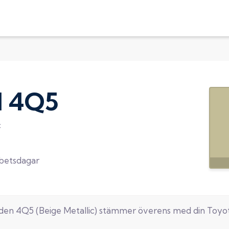
d
4Q5
c
rbetsdagar
oden
4Q5
(
Beige Metallic
) stämmer överens med din
Toyo