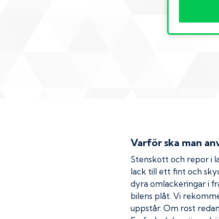
Varför ska man anv
Stenskott och repor i la
lack till ett fint och s
dyra omlackeringar i fr
bilens plåt. Vi rekom
uppstår. Om rost redan h