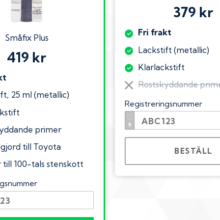
379 kr
Fri frakt
Småfix Plus
Lackstift (metallic)
419 kr
Klarlackstift
kt
Rostskyddande prim
ft, 25 ml (metallic)
Registreringsnummer
kstift
yddande primer
gjord till Toyota
BESTÄLL
till 100-tals stenskott
ingsnummer