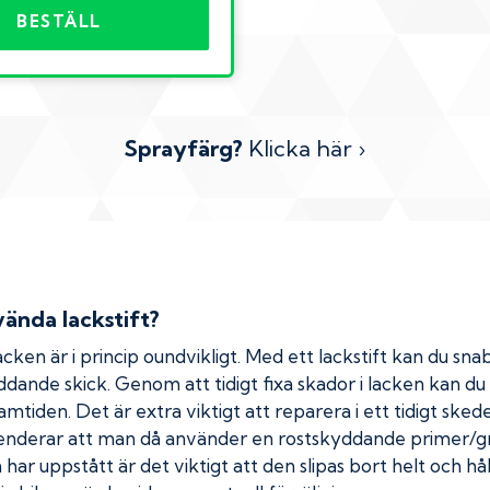
BESTÄLL
Sprayfärg?
Klicka här ›
ända lackstift?
cken är i princip oundvikligt. Med ett lackstift kan du snab
kyddande skick. Genom att tidigt fixa skador i lacken kan d
amtiden. Det är extra viktigt att reparera i ett tidigt ske
menderar att man då använder en rostskyddande primer/gr
ar uppstått är det viktigt att den slipas bort helt och hål