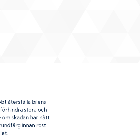
bt återställa bilens
u förhindra stora och
de om skadan har nått
undfärg innan rost
let.