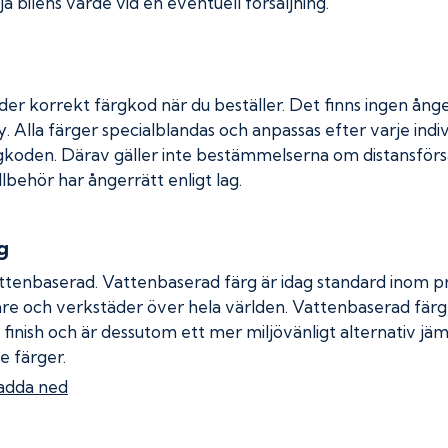
a bilens värde vid en eventuell försäljning.
der korrekt färgkod när du beställer. Det finns ingen ånge
. Alla färger specialblandas och anpassas efter varje indiv
gkoden. Därav gäller inte bestämmelserna om distansförsäl
llbehör har ångerrätt enligt lag.
g
ttenbaserad. Vattenbaserad färg är idag standard inom pro
re och verkstäder över hela världen. Vattenbaserad fär
 finish och är dessutom ett mer miljövänligt alternativ jä
e färger.
adda ned