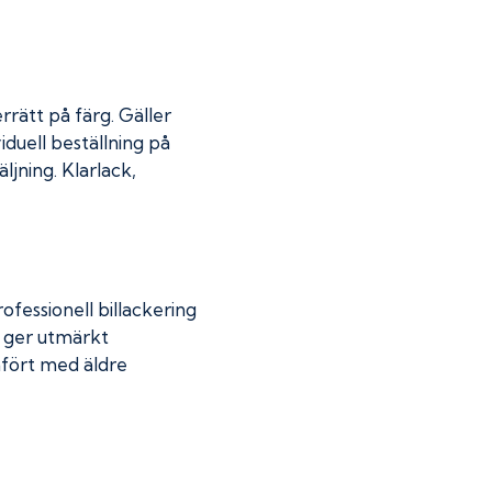
rrätt på färg. Gäller
iduell beställning på
jning. Klarlack,
fessionell billackering
g ger utmärkt
mfört med äldre