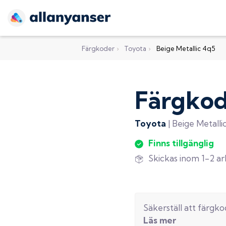
Färgkoder
›
Toyota
›
Beige Metallic 4q5
Färgko
Toyota
|
Beige Metalli
Finns tillgänglig
Skickas inom 1-2 a
Säkerställ att färgk
Läs mer