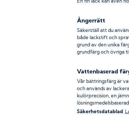
En fin lack kan även höj
Ångerrätt
Säkerställ att du använ
både lackstift och spray
grund av den unika fär
grundfärg och övriga ti
Vattenbaserad fär
Vår bättringsfärg är va
och används av lackera
kulörprecision, en jämn
lösningsmedelsbaserad
Säkerhetsdatablad
:
L