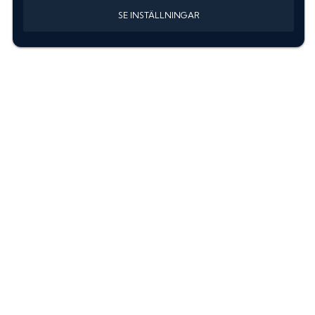
SE INSTÄLLNINGAR
Information
Sök färgkod m. regnummer
Guide: Välj rätt produkter
Hitta färgkod på bilen
Treskiktsfärg
Instruktioner lackstift
allanyanser.se
Kontakta oss
Om oss