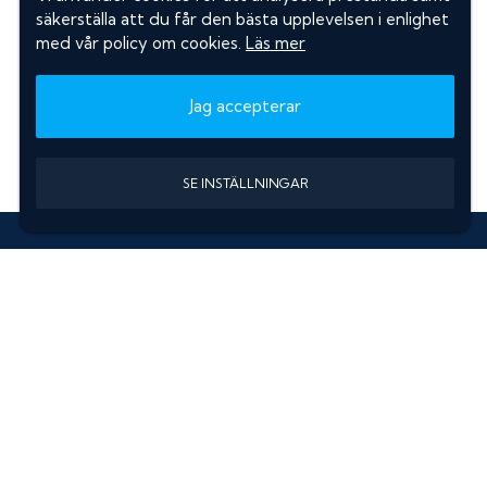
säkerställa att du får den bästa upplevelsen i enlighet
med vår policy om cookies.
Läs mer
Jag accepterar
SE INSTÄLLNINGAR
Information
Sök färgkod m. regnummer
Guide: Välj rätt produkter
Hitta färgkod på bilen
Treskiktsfärg
Instruktioner lackstift