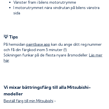
Vänster fram i bilens motorutrymme
I motorutrymmet nära vindrutan på bilens vänstra
sida
💡 Tips
På hemsidan
paintbase.app
kan du ange ditt reg.nummer
och få din färgkod inom 5 minuter (!).
Sökningen funkar på de flesta nyare årsmodeller.
Läs mer
här
.
Vi mixar bättringsfärg till alla
Mitsubishi
-
modeller
Beställ färg till min
Mitsubishi
›