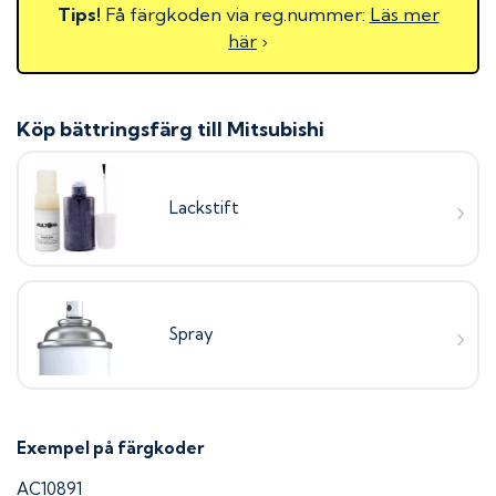
Tips!
Få färgkoden via reg.nummer:
Läs mer
här
›
Köp bättringsfärg till
Mitsubishi
Lackstift
Spray
Exempel på färgkoder
AC10891