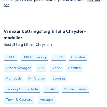
här
.
Vi mixar bättringsfärg till alla
Chrysler
-
modeller
Beställ färg till min
Chrysler
›
300 C
300 C Touring
300 M
Crossfire
Grand Voyager
LHS
Neon
Pacifica
Plymouth
PT Cruiser
Sebring
Sebring Convertible
Stratus
Stratus Cabrio
Town & Country
Voyager