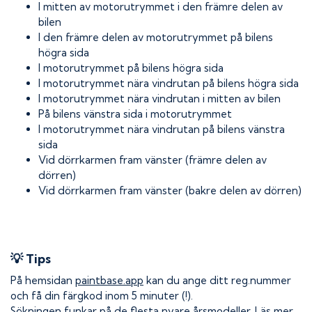
I mitten av motorutrymmet i den främre delen av
bilen
I den främre delen av motorutrymmet på bilens
högra sida
I motorutrymmet på bilens högra sida
I motorutrymmet nära vindrutan på bilens högra sida
I motorutrymmet nära vindrutan i mitten av bilen
På bilens vänstra sida i motorutrymmet
I motorutrymmet nära vindrutan på bilens vänstra
sida
Vid dörrkarmen fram vänster (främre delen av
dörren)
Vid dörrkarmen fram vänster (bakre delen av dörren)
💡 Tips
På hemsidan
paintbase.app
kan du ange ditt reg.nummer
och få din färgkod inom 5 minuter (!).
Sökningen funkar på de flesta nyare årsmodeller.
Läs mer