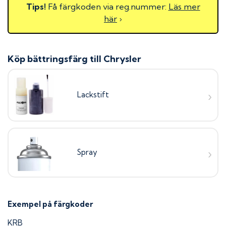
Tips!
Få färgkoden via reg.nummer:
Läs mer
här
›
Köp bättringsfärg till
Chrysler
Lackstift
Spray
Exempel på färgkoder
KRB