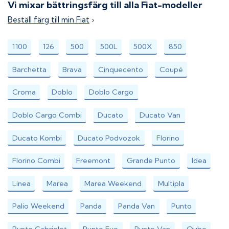
Vi mixar bättringsfärg till alla
Fiat
-modeller
Beställ färg till min
Fiat
›
1100
126
500
500L
500X
850
Barchetta
Brava
Cinquecento
Coupé
Croma
Doblo
Doblo Cargo
Doblo Cargo Combi
Ducato
Ducato Van
Ducato Kombi
Ducato Podvozok
Florino
Florino Combi
Freemont
Grande Punto
Idea
Linea
Marea
Marea Weekend
Multipla
Palio Weekend
Panda
Panda Van
Punto
Punto Cabriolet
Punto Evo
Punto Van
Qubo