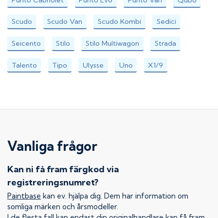
Scudo
Scudo Van
Scudo Kombi
Sedici
Seicento
Stilo
Stilo Multiwagon
Strada
Talento
Tipo
Ulysse
Uno
X1/9
Vanliga frågor
Kan ni få fram färgkod via
registreringsnumret?
Paintbase
kan ev. hjälpa dig. Dem har information om
somliga märken och årsmodeller.
I de flesta fall kan endast din originalhandlare kan få fram